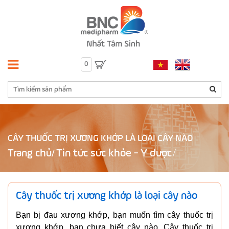
0
CÂY THUỐC TRỊ XƯƠNG KHỚP LÀ LOẠI CÂY NÀO
Trang chủ
Tin tức sức khỏe - Y dược
/
Cây thuốc trị xương khớp là loại cây nào
Bạn bị đau xương khớp, bạn muốn tìm cây thuốc trị
xương khớp, bạn chưa biết cây nào. Cây thuốc trị