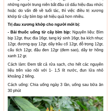
những người trung niên bắt đầu có dấu hiệu đau nhức
hoặc do vấn đề về tuổi tác, thì việc điều trị xương
khớp từ cây bìm bịp sẽ hiệu quả hơn nhiều.
Trị đau xương khớp cho người mới bị:
- Bài thuốc uống từ cây bìm bịp:
Nguyên liệu: Bìm
bịp 12gr, thục địa 16gr, tang ký sinh 16gr, ba kích nhục
12gr, đương quy 12gr, dây trâu cổ 12gr, đỗ trọng 12gr,
cẩu tích 12gr, đậu đen 12gr (đem sao), dây tơ hồng
xanh 12 gr.
Cách làm: Đem tất cả rửa sạch, cho hết các nguyên
liệu trên vào nồi với 1- 1,5 lít nước, đun lửa nhỏ
khoảng 2 tiếng.
Cách uống: Chia uống ngày 3 lần, uống sau bữa ăn
30 phút