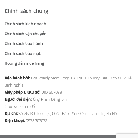
Chính sách chung
Chính sách kinh doanh
Chính sách vận chuyển
Chính sách bảo hành
Chính sách bảo mật
Hướng dẫn mua hàng
Vận hành bởi:
BNC medipharm Công Ty TNHH Thương Mại Dịch Vụ Y Tế
Bình Nghĩa
Giấy phép ĐKKD số:
0104907829
Người đại diện:
Ông Phan Đăng Bình
Chức vụ: Giám đốc
Địa chỉ:
Số 26/130 Tựu Liệt, Quốc Bảo, Văn Điển, Thanh Trì, Hà Nội
Điện thoại:
0978.307.072