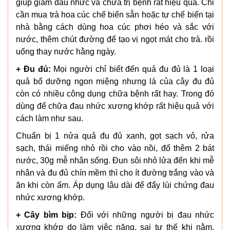
giúp giảm đau nhức và chữa trị bệnh rất hiệu quả. Chỉ
cần mua trà hoa cúc chế biến sẵn hoặc tự chế biến tại
nhà bằng cách dùng hoa cúc phơi héo và sắc với
nước, thêm chút đường để tạo vị ngọt mát cho trà. rồi
uống thay nước hằng ngày.
+ Đu đủ:
Mọi người chỉ biết đến quả đu đủ là 1 loại
quả bổ dưỡng ngon miệng nhưng lá của cây đu đủ
còn có nhiều công dụng chữa bệnh rất hay. Trong đó
dùng để chữa đau nhức xương khớp rất hiệu quả với
cách làm như sau.
Chuẩn bị 1 nửa quả đu đủ xanh, gọt sạch vỏ, rửa
sạch, thái miếng nhỏ rồi cho vào nồi, đổ thêm 2 bát
nước, 30g mễ nhân sống. Đun sôi nhỏ lửa đến khi mễ
nhân và đu đủ chín mềm thì cho ít đường trắng vào và
ăn khi còn ấm. Áp dụng lâu dài để đẩy lùi chứng đau
nhức xương khớp.
+ Cây bìm bịp:
Đối với những người bị đau nhức
xương khớp do làm việc nặng, sai tư thế khi nằm,