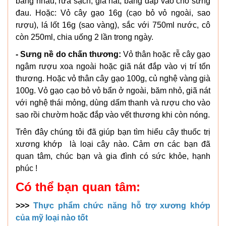
bằng nhau, rửa sạch, giã nát, băng đắp vào chỗ sưng
đau. Hoặc: Vỏ cây gạo 16g (cạo bỏ vỏ ngoài, sao
rượu), lá lốt 16g (sao vàng), sắc với 750ml nước, cô
còn 250ml, chia uống 2 lần trong ngày.
- Sưng nề do chấn thương:
Vỏ thân hoặc rễ cây gạo
ngâm rượu xoa ngoài hoặc giã nát đắp vào vị trí tổn
thương. Hoặc vỏ thân cây gạo 100g, củ nghệ vàng già
100g. Vỏ gạo cạo bỏ vỏ bẩn ở ngoài, băm nhỏ, giã nát
với nghệ thái mỏng, dùng dấm thanh và rượu cho vào
sao rồi chườm hoặc đắp vào vết thương khi còn nóng.
Trên đây chúng tôi đã giúp bạn tìm hiểu cây thuốc trị
xương khớp là loại cây nào. Cảm ơn các bạn đã
quan tâm, chúc bạn và gia đình có sức khỏe, hạnh
phúc !
Có thể bạn quan tâm:
>>>
Thực phẩm chức năng hỗ trợ xương khớp
của mỹ loại nào tốt