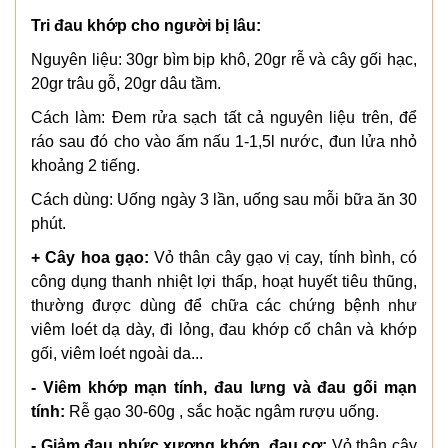
Tri đau khớp cho người bị lâu:
Nguyên liệu: 30gr bìm bịp khô, 20gr rễ và cây gối hạc,
20gr trâu gỗ, 20gr dâu tầm.
Cách làm: Đem rửa sạch tất cả nguyên liệu trên, để
ráo sau đó cho vào ấm nấu 1-1,5l nước, đun lửa nhỏ
khoảng 2 tiếng.
Cách dùng: Uống ngày 3 lần, uống sau mỗi bữa ăn 30
phút.
+ Cây hoa gạo:
Vỏ thân cây gạo vị cay, tính bình, có
công dụng thanh nhiệt lợi thấp, hoạt huyết tiêu thũng,
thường được dùng để chữa các chứng bệnh như
viêm loét dạ dày, đi lỏng, đau khớp cổ chân và khớp
gối, viêm loét ngoài da...
- Viêm khớp mạn tính, đau lưng và đau gối mạn
tính:
Rễ gạo 30-60g , sắc hoặc ngâm rượu uống.
- Giảm đau nhức xương khớp, đau cơ:
Vỏ thân cây