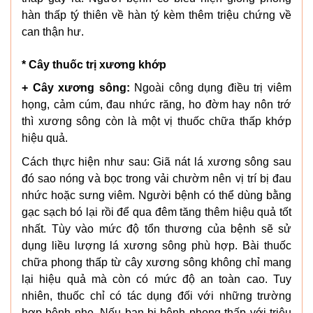
hàn thấp tý thiên về hàn tý kèm thêm triệu chứng về
can thận hư.
* Cây thuốc trị xương khớp
+ Cây xương sông:
Ngoài công dụng điều trị viêm
họng, cảm cúm, đau nhức răng, ho đờm hay nôn trớ
thì xương sông còn là một vị thuốc chữa thấp khớp
hiệu quả.
Cách thực hiện như sau: Giã nát lá xương sông sau
đó sao nóng và bọc trong vải chườm nên vị trí bị đau
nhức hoặc sưng viêm. Người bệnh có thể dùng bằng
gạc sạch bó lại rồi để qua đêm tăng thêm hiệu quả tốt
nhất. Tùy vào mức độ tổn thương của bệnh sẽ sử
dụng liều lượng lá xương sông phù hợp. Bài thuốc
chữa phong thấp từ cây xương sông không chỉ mang
lại hiệu quả mà còn có mức độ an toàn cao. Tuy
nhiên, thuốc chỉ có tác dụng đối với những trường
hợp bệnh nhẹ. Nếu bạn bị bệnh phong thấp với triệu