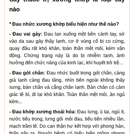
nào
* Đau nhức xương khớp biểu hiện như thế nào?
- Đau vai gáy:
Đau lan xuống một bên cánh tay, sờ
vào da sau gáy thấy lạnh, cơ ở vùng cổ bị co cứng,
quay đầu rất khó khăn, toàn thân mệt mỏi, kém vận
động. Chứng trạng này là do bị nhiễm lạnh, ảnh
hưởng đến chức năng của kinh lạc, khí huyết trở trệ…
- Đau gót chân:
Đau nhức buốt trong gót chân, càng
giá lạnh càng đau tăng, nhìn bên ngoài không thấy
sưng, bàn chân và cẳng chân lạnh. Bàn chân có cảm
giác tê bì, đi lại khó khăn. Toàn thân mệt mỏi, ăn ngủ
kém...
- Đau khớp xương thoái hóa:
Đau lưng, ù tai, ngủ ít,
nước tiểu trong, lưng gối mỏi đau, tiểu tiện nhiều lần,
mạch trầm tế. Do can thận hư kết hợp với phong hàn,
thấp gây ra. Người bệnh có biểu hiện giống phong