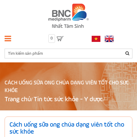
0
CÁCH UỐNG SỮA ONG CHÚA DẠNG VIÊN TỐT CHO SỨC
KHỎE
Trang chủ
Tin tức sức khỏe - Y dược
/
Cách uống sữa ong chúa dạng viên tốt cho
sức khỏe