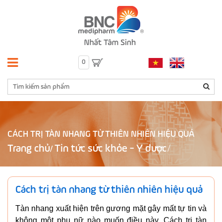
0
CÁCH TRỊ TÀN NHANG TỪ THIÊN NHIÊN HIỆU QUẢ
Trang chủ
Tin tức sức khỏe - Y dược
/
Cách trị tàn nhang từ thiên nhiên hiệu quả
Tàn nhang xuất hiện trên gương mặt gây mất tự tin và
không một phụ nữ nào muốn điều này. Cách trị tàn