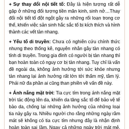
+ Sự thay đổi nội tiết tố:
Đây là hiện tượng rất dễ
gặp ở những đối tượng tiền mãn kinh, sinh nở…Thay
đổi nội tiết tố đột ngột gây ra những rối loạn trong cơ
thể, khiến việc sản sinh hắc sắc tố bị kích thích và hình
thành các vết tàn nhang.
+ Yếu tố di truyền:
Chưa có nghiên cứu chính thức
nhưng theo thống kê, nguyên nhân gây tàn nhang có
tính di truyền. Trong gia đình có người bị tàn nhang thì
bạn hoàn toàn có nguy cơ bị tàn nhang. Tuy chỉ là vấn
đề ngoài da, không ảnh hưởng tới sức khỏe nhưng
tàn nhang lại ảnh hưởng rất lớn tới thẩm mỹ, tâm lý.
Phái nữ đa phần ai cũng than phiền về vấn đề này.
+ Ánh nắng mặt trời:
Tia cực tím trong ánh nắng mặt
trời tác động lên da, khiến da tăng sắc tố để bảo vệ tế
bào da, chống lại những ảnh hưởng của những loại
tia này gây ra. Nhiều người cho rằng những ngày râm
mát sẽ không có tia cực tím nhưng đây là nhận định
hoàn toàn sai lầm. Ngay cả những ngày trời mát mẻ,