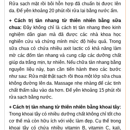
Rửa sạch mặt rồi bôi hỗn hợp đã chuẩn bị được lên
da. Để yên khoảng 20 phút rồi rửa lại bằng nước ấm.
+ Cách trị tàn nhang từ thiên nhiên bằng sữa
chua:
Đây không chỉ là cách trị tàn nhang theo kinh
nghiệm dân gian mà đã được các nhà khoa học
nghiên cứu và chứng mình mức độ hiệu quả. Trong
sữa chua có chứa nhiều axit lactic có khả năng làm
mờ các đốm tàn nhang và cung cấp các dưỡng chất
giúp da trắng mịn, tự nhiên. Nếu chữa tàn nhang bằng
nguyên liệu này, bạn cần tiến hành theo các bước
như sau: Rửa mặt thật sạch rồi thoa một lớp sữa chua
không đường lên da. Massage nhẹ nhàng để các tinh
chất thấm sâu vào da hơn. Để yên khoảng 15 phút rồi
rửa sạch bằng nước.
+ Cách trị tàn nhang từ thiên nhiên bằng khoai tây:
Trong khoai tây có nhiều dưỡng chất không chỉ tốt cho
cơ thể mà còn hữu ích với việc làm đẹp. Cụ thể trong
khoai tây có chứa nhiều vitamin B, vitamin C, kali,