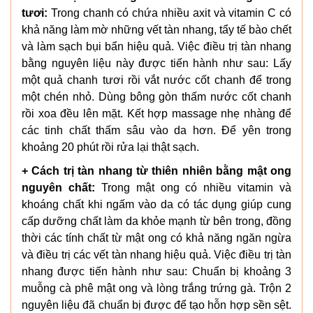
tươi:
Trong chanh có chứa nhiều axit và vitamin C có
khả năng làm mờ những vết tàn nhang, tẩy tế bào chết
và làm sạch bụi bẩn hiệu quả. Việc điều trị tàn nhang
bằng nguyên liệu này được tiến hành như sau: Lấy
một quả chanh tươi rồi vắt nước cốt chanh để trong
một chén nhỏ. Dùng bông gòn thấm nước cốt chanh
rồi xoa đều lên mặt. Kết hợp massage nhẹ nhàng để
các tinh chất thấm sâu vào da hơn. Để yên trong
khoảng 20 phút rồi rửa lại thật sạch.
+ Cách trị tàn nhang từ thiên nhiên bằng mật ong
nguyên chất:
Trong mật ong có nhiều vitamin và
khoáng chất khi ngấm vào da có tác dụng giúp cung
cấp dưỡng chất làm da khỏe mạnh từ bên trong, đồng
thời các tính chất từ mật ong có khả năng ngăn ngừa
và điều trị các vết tàn nhang hiệu quả. Việc điều trị tàn
nhang được tiến hành như sau: Chuẩn bị khoảng 3
muỗng cà phê mật ong và lòng trắng trứng gà. Trộn 2
nguyên liệu đã chuẩn bị được để tạo hỗn hợp sền sệt.