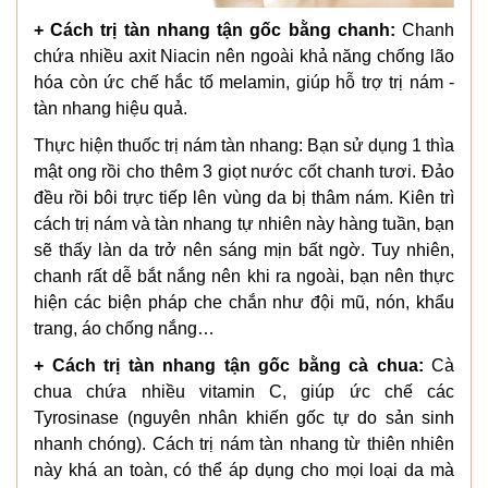
+ Cách trị tàn nhang tận gốc bằng chanh:
Chanh
chứa nhiều axit Niacin nên ngoài khả năng chống lão
hóa còn ức chế hắc tố melamin, giúp hỗ trợ trị nám -
tàn nhang hiệu quả.
Thực hiện thuốc trị nám tàn nhang: Bạn sử dụng 1 thìa
mật ong rồi cho thêm 3 giọt nước cốt chanh tươi. Đảo
đều rồi bôi trực tiếp lên vùng da bị thâm nám. Kiên trì
cách trị nám và tàn nhang tự nhiên này hàng tuần, bạn
sẽ thấy làn da trở nên sáng mịn bất ngờ. Tuy nhiên,
chanh rất dễ bắt nắng nên khi ra ngoài, bạn nên thực
hiện các biện pháp che chắn như đội mũ, nón, khẩu
trang, áo chống nắng…
+ Cách trị tàn nhang tận gốc bằng cà chua:
Cà
chua chứa nhiều vitamin C, giúp ức chế các
Tyrosinase (nguyên nhân khiến gốc tự do sản sinh
nhanh chóng). Cách trị nám tàn nhang từ thiên nhiên
này khá an toàn, có thể áp dụng cho mọi loại da mà