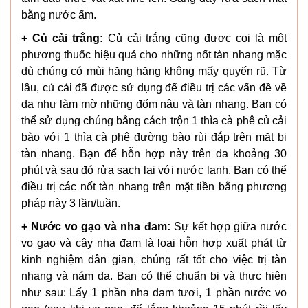
bằng nước ấm.
+ Củ cải trắng:
Củ cải trắng cũng được coi là một
phương thuốc hiệu quả cho những nốt tàn nhang mặc
dù chúng có mùi hăng hăng không mấy quyến rũ. Từ
lâu, củ cải đã được sử dụng để điều trị các vấn đề về
da như làm mờ những đốm nâu và tàn nhang. Bạn có
thể sử dụng chúng bằng cách trộn 1 thìa cà phê củ cải
bào với 1 thìa cà phê đường bào rùi đắp trên mặt bị
tàn nhang. Bạn để hỗn hợp này trên da khoảng 30
phút và sau đó rửa sạch lại với nước lạnh. Bạn có thể
điều trị các nốt tàn nhang trên mặt tiền bằng phương
pháp này 3 lần/tuần.
+ Nước vo gạo và nha đam:
Sự kết hợp giữa nước
vo gạo và cây nha đam là loại hỗn hợp xuất phát từ
kinh nghiệm dân gian, chúng rất tốt cho việc trị tàn
nhang và nám da. Bạn có thể chuẩn bị và thực hiện
như sau: Lấy 1 phần nha đam tươi, 1 phần nước vo