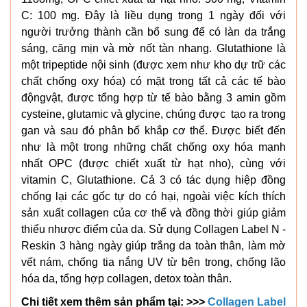
C: 100 mg. Đây là liều dụng trong 1 ngày đối với
người trưởng thành cần bổ sung để có làn da trắng
sáng, căng mịn và mờ nốt tàn nhang. Glutathione là
một tripeptide nội sinh (được xem như kho dự trữ các
chất chống oxy hóa) có mặt trong tất cả các tế bào
độngvật, được tổng hợp từ tế bào bằng 3 amin gồm
cysteine, glutamic và glycine, chúng được tạo ra trong
gan và sau đó phân bố khắp cơ thể. Được biết đến
như là một trong những chất chống oxy hóa mạnh
nhất OPC (được chiết xuất từ hạt nho), cùng với
vitamin C, Glutathione. Cả 3 có tác dụng hiệp đồng
chống lại các gốc tự do có hại, ngoài việc kích thích
sản xuất collagen của cơ thể và đồng thời giúp giảm
thiểu nhược điểm của da. Sử dụng Collagen Label N -
Reskin 3 hàng ngày giúp trắng da toàn thân, làm mờ
vết nám, chống tia nắng UV từ bên trong, chống lão
hóa da, tổng hợp collagen, detox toàn thân.
Chi tiết xem thêm sản phẩm tại: >>>
Collagen Label