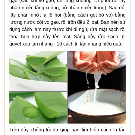
gạo (sau khi vo gạo, để lắng khoảng 15 phút rồi lấy
phần nước lắng xuống, bỏ phần nước trong). Sau đó,
lầy phần nhớt lá lô hội (bằng cách gọt bỏ vỏ) bằng
lượng nước cốt vo gạo, rồi trộn đều 2 loại. Bạn nên sử
dụng cách làm này trước khi đi ngủ, rửa mặt sạch rồi
thoa hỗn hợp này lên mặt. Sáng dậy rửa sạch. bi
quyet xoa tan nhang - 10 cách trị tàn nhang hiệu quả.
Trên đây chúng tôi đã giúp bạn tìm hiểu cách trị tàn