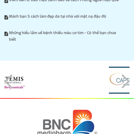
Viêm Gan B: Dấu Hiệu Cảnh Báo và Cách Phòng Ngừa Hiệu Quả
Mách bạn 5 cách làm đẹp da tại nhà với mặt nạ đậu đỏ
Những hiểu lầm về bệnh thiếu máu cơ tim - Có thể bạn chưa
biết