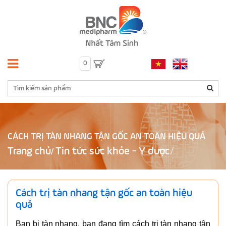
0
CÁCH TRỊ TÀN NHANG TẬN GỐC AN TOÀN HIỆU QUẢ
Trang chủ
Tin tức sức khỏe - Y dược
/
Cách trị tàn nhang tận gốc an toàn hiệu
quả
Bạn bị tàn nhang, bạn đang tìm cách trị tàn nhang tận