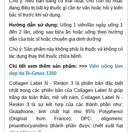
Chú ý: Nếu bạn đang có thai hoặc cho con bú hoặc
đang điều trị bất kỳ thuốc gì cần tư vấn hoặc hỏi ý kiến
bác sĩ trước khi sử dụng.
Hướng dẫn sử dụng:
Uống 1 viên/lần ngày uống 1
đến 2 lần, uống sau bữa ăn hoặc uống theo hướng
dẫn của bác sĩ hoặc chuyên gia dinh dưỡng
Chú ý: Sản phẩm này không phải là thuốc và không có
tác dụng thay thế thuốc chữa bệnh.
Chi tiết xem thêm sản phẩm: >>>
Viên uống làm
đẹp da Bi-Gmax 1350
Collagen Label N - Reskin 3 là phiên bản đặc biệt
nhất trong các phiên bản của Collagen Label N giúp
trắng da toàn thân, mờ vết nám. Collagen Label N -
Reskin 3 là sự kết hợp của các thành phần như:
Glutathione, tinh chất hạt nho 95% Polyphenol
(Original from France); OPC: oligomeric
proanthocyanidins (thành phần được chiết xuất hạt