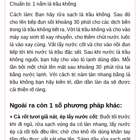
Chuẩn bị: 1 nắm lá trầu không
Cách làm: Bạn hãy rửa sạch lá trầu không. Sau đó
cho lên bếp đun sôi khoảng 30 phút cho các dịch bên
trong lá trầu không tiết ra. Vớt lá trầu không và cho vào
máy xay sinh tố xay nhuyễn, cho thêm chút nước luộc
lá vào xay cùng. Vắt lấy nước cốt và cho vào nồi đun
tiếp tới khi nước lá trầu đặc sệt. Sau khi nước lá trầu
không nguội, bạn hãy cho vào tủ lạnh dùng dần. Mỗi
lần bôi một chút lên mặt sau khoảng 30 phút rửa lại
bằng nước lạnh. Với cách trị nám tàn nhang bằng lá
trầu không bạn hãy kiên trì, dần dần làn da sẽ được
cải thiện rõ ràng.
Ngoài ra còn 1 số phương pháp khác:
+ Cà rốt tươi giã nát, ép lấy nước cốt:
Buổi tối trước
khi đi ngủ, rửa sạch vùng da có tàn nhang, lấy nước
ép cà rốt bôi đều lên; chờ cho khô rồi dùng khăn tay
tẩm dầu thực vật xát nhẹ lên. Sáng dậy rửa sạch mặt