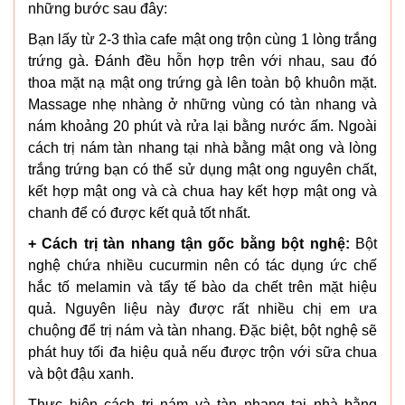
những bước sau đây:
Bạn lấy từ 2-3 thìa cafe mật ong trộn cùng 1 lòng trắng
trứng gà. Đánh đều hỗn hợp trên với nhau, sau đó
thoa mặt nạ mật ong trứng gà lên toàn bộ khuôn mặt.
Massage nhẹ nhàng ở những vùng có tàn nhang và
nám khoảng 20 phút và rửa lại bằng nước ấm. Ngoài
cách trị nám tàn nhang tại nhà bằng mật ong và lòng
trắng trứng bạn có thể sử dụng mật ong nguyên chất,
kết hợp mật ong và cà chua hay kết hợp mật ong và
chanh để có được kết quả tốt nhất.
+ Cách trị tàn nhang tận gốc bằng bột nghệ:
Bột
nghệ chứa nhiều cucurmin nên có tác dụng ức chế
hắc tố melamin và tẩy tế bào da chết trên mặt hiệu
quả. Nguyên liệu này được rất nhiều chị em ưa
chuộng để trị nám và tàn nhang. Đặc biệt, bột nghệ sẽ
phát huy tối đa hiệu quả nếu được trộn với sữa chua
và bột đậu xanh.
Thực hiện cách trị nám và tàn nhang tại nhà bằng