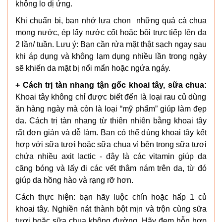
không lo dị ứng.
Khi chuẩn bị, bạn nhớ lựa chọn những quả cà chua
mọng nước, ép lấy nước cốt hoặc bôi trực tiếp lên da
2 lần/ tuần. Lưu ý: Bạn cần rửa mặt thật sạch ngay sau
khi áp dụng và không lạm dụng nhiều lần trong ngày
sẽ khiến da mặt bị nổi mẩn hoặc ngứa ngáy.
+ Cách trị tàn nhang tận gốc khoai tây, sữa chua:
Khoai tây không chỉ được biết đến là loại rau củ dùng
ăn hàng ngày mà còn là loại “mỹ phẩm” giúp làm đẹp
da. Cách trị tàn nhang từ thiên nhiên bằng khoai tây
rất đơn giản và dễ làm. Bạn có thể dùng khoai tây kết
hợp với sữa tươi hoặc sữa chua vì bên trong sữa tươi
chứa nhiều axit lactic - đây là các vitamin giúp da
căng bóng và lấy đi các vết thâm nám trên da, từ đó
giúp da hồng hào và rạng rỡ hơn.
Cách thực hiện: bạn hãy luộc chín hoặc hấp 1 củ
khoai tây. Nghiền nát thành bột mịn và trộn cùng sữa
tươi hoặc sữa chua không đường. Hãy đem hỗn hợp