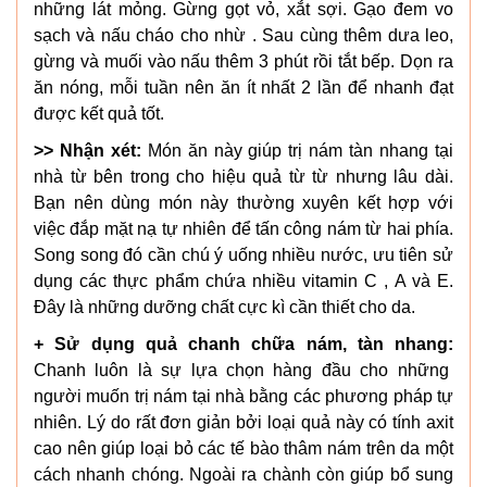
những lát mỏng. Gừng gọt vỏ, xắt sợi. Gạo đem vo
sạch và nấu cháo cho nhừ . Sau cùng thêm dưa leo,
gừng và muối vào nấu thêm 3 phút rồi tắt bếp. Dọn ra
ăn nóng, mỗi tuần nên ăn ít nhất 2 lần để nhanh đạt
được kết quả tốt.
>> Nhận xét:
Món ăn này giúp trị nám tàn nhang tại
nhà từ bên trong cho hiệu quả từ từ nhưng lâu dài.
Bạn nên dùng món này thường xuyên kết hợp với
việc đắp mặt nạ tự nhiên để tấn công nám từ hai phía.
Song song đó cần chú ý uống nhiều nước, ưu tiên sử
dụng các thực phẩm chứa nhiều vitamin C , A và E.
Đây là những dưỡng chất cực kì cần thiết cho da.
+ Sử dụng quả chanh chữa nám, tàn nhang:
Chanh luôn là sự lựa chọn hàng đầu cho những
người muốn trị nám tại nhà bằng các phương pháp tự
nhiên. Lý do rất đơn giản bởi loại quả này có tính axit
cao nên giúp loại bỏ các tế bào thâm nám trên da một
cách nhanh chóng. Ngoài ra chành còn giúp bổ sung