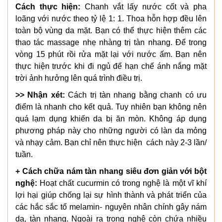
Cách thực hiện:
Chanh vắt lấy nước cốt và pha
loãng với nước theo tỷ lệ 1: 1. Thoa hỗn hợp đều lên
toàn bộ vùng da mặt. Bạn có thể thực hiện thêm các
thao tác massage nhẹ nhàng trị tàn nhang. Để trong
vòng 15 phút rồi rửa mặt lại với nước ấm. Bạn nên
thực hiện trước khi đi ngủ để hạn chế ánh nắng mặt
trời ảnh hưởng lên quá trình điều trị.
>> Nhận xét:
Cách trị tàn nhang bằng chanh có ưu
điểm là nhanh cho kết quả. Tuy nhiên bạn không nên
quá lạm dụng khiến da bị ăn mòn. Không áp dụng
phương pháp này cho những người có làn da mỏng
và nhạy cảm. Bạn chỉ nên thực hiện cách này 2-3 lần/
tuần.
+ Cách chữa nám tàn nhang siêu đơn giản với bột
nghệ:
Hoạt chất cucurmin có trong nghệ là một vĩ khí
lợi hại giúp chống lại sự hình thành và phát triển của
các hắc sắc tố melamin- nguyên nhân chính gây nám
da, tàn nhang. Ngoài ra trong nghệ còn chứa nhiều