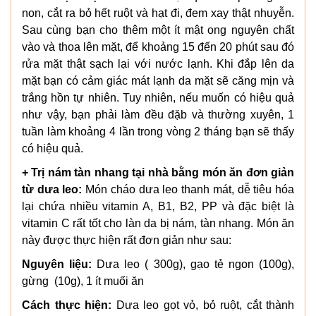
non, cắt ra bỏ hết ruột và hạt đi, đem xay thật nhuyễn.
Sau cùng bạn cho thêm một ít mật ong nguyên chất
vào và thoa lên mặt, để khoảng 15 đến 20 phút sau đó
rửa mặt thật sạch lại với nước lạnh. Khi đắp lên da
mặt bạn có cảm giác mát lạnh da mặt sẽ căng mịn và
trắng hồn tự nhiên. Tuy nhiên, nếu muốn có hiệu quả
như vậy, bạn phải làm đều đặb và thường xuyên, 1
tuần làm khoảng 4 lần trong vòng 2 tháng bạn sẽ thấy
có hiệu quả.
+ Trị nám tàn nhang tại nhà bằng món ăn đơn giản
từ dưa leo:
Món cháo dưa leo thanh mát, dễ tiêu hóa
lại chứa nhiều vitamin A, B1, B2, PP và đặc biệt là
vitamin C rất tốt cho làn da bị nám, tàn nhang. Món ăn
này được thực hiện rất đơn giản như sau:
Nguyên liệu:
Dưa leo ( 300g), gạo tẻ ngon (100g),
gừng (10g), 1 ít muối ăn
Cách thực hiện:
Dưa leo gọt vỏ, bỏ ruột, cắt thành