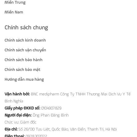
Miền Trung
Miền Nam
Chính sách chung
Chính sách kinh doanh
Chính sách vận chuyển
Chính sách bảo hành
Chính sách bảo mật
Hướng dẫn mua hàng
Vận hành bởi:
BNC medipharm Công Ty TNHH Thương Mại Dịch Vụ Y Tế
Bình Nghĩa
Giấy phép ĐKKD số:
0104907829
Người đại diện:
Ông Phan Đăng Bình
Chức vụ: Giám đốc
Địa chỉ:
Số 26/130 Tựu Liệt, Quốc Bảo, Văn Điển, Thanh Trì, Hà Nội
Điện thoại:
0978.307.072