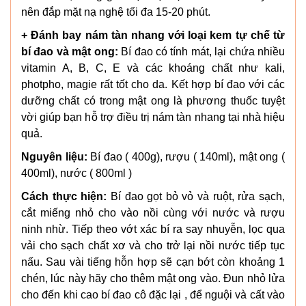
nên đắp mặt nạ nghệ tối đa 15-20 phút.
+ Đánh bay nám tàn nhang với loại kem tự chế từ
bí đao và mật ong:
Bí đao có tính mát, lại chứa nhiều
vitamin A, B, C, E và các khoáng chất như kali,
photpho, magie rất tốt cho da. Kết hợp bí đao với các
dưỡng chất có trong mật ong là phương thuốc tuyệt
vời giúp bạn hỗ trợ điều trị nám tàn nhang tại nhà hiệu
quả.
Nguyên liệu:
Bí đao ( 400g), rượu ( 140ml), mật ong (
400ml), nước ( 800ml )
Cách thực hiện:
Bí đao gọt bỏ vỏ và ruột, rửa sạch,
cắt miếng nhỏ cho vào nồi cùng với nước và rượu
ninh nhừ. Tiếp theo vớt xác bí ra say nhuyễn, lọc qua
vải cho sạch chất xơ và cho trở lại nồi nước tiếp tục
nấu. Sau vài tiếng hỗn hợp sẽ cạn bớt còn khoảng 1
chén, lúc này hãy cho thêm mật ong vào. Đun nhỏ lửa
cho đến khi cao bí đao cô đặc lại , để nguội và cất vào