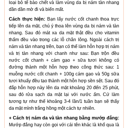
loại bỏ tế bào chết và làm vùng da bị nám tàn nhang
dần dần mờ đi và biến mất.
Cách thực hiện:
Bạn lấy nước cốt chanh thoa trực
tiếp lên da mặt, chú ý thoa lên vùng da bị nám và tàn
nhang. Sau đó mát xa da mặt thật đều cho vitamin
thấm đều vào trong các lỗ chân lông. Ngoài cách trị
nám và tàn nhang trên, bạn có thể làm hỗn hợp trị nám
và trị tàn nhang với chanh như sau: Bạn trộn đều
nước cốt chanh + cám gạo + sữa tươi không có
đường thành một hỗn hợp theo công thức sau: 1
muỗng nước cốt chanh + 100g cám gạo và 50g sữa
tươi khuấy đều tạo thành một hỗn hợp sền sệt. Sau đó
đắp hỗn hợp này lên da mặt khoảng 20 đến 25 phút,
sau đó rửa sạch da mặt lại với nước ấm. Cứ làm
tương tự như thế khoảng 3-4 lần/1 tuần bạn sẽ thấy
da mặt mình trắng hồng một cách tự nhiên.
+ Cách trị nám da và tàn nhang bằng mướp đắng:
Mướp đắng hay còn gọi với cái tên khác là khổ qua là