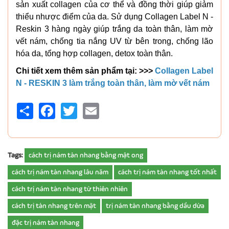
sản xuất collagen của cơ thể và đồng thời giúp giảm
thiểu nhược điểm của da. Sử dụng Collagen Label N -
Reskin 3 hàng ngày giúp trắng da toàn thân, làm mờ
vết nám, chống tia nắng UV từ bên trong, chống lão
hóa da, tổng hợp collagen, detox toàn thân.
Chi tiết xem thêm sản phẩm tại: >>>
Collagen Label
N - RESKIN 3 làm trắng toàn thân, làm mờ vết nám
Share
Facebook
Twitter
Email
Tags:
cách trị nám tàn nhang bằng mật ong
cách trị nám tàn nhang lâu năm
cách trị nám tàn nhang tốt nhất
cách trị nám tàn nhang từ thiên nhiên
cách trị tàn nhang trên mặt
trị nám tàn nhang bằng dầu dừa
đặc trị nám tàn nhang