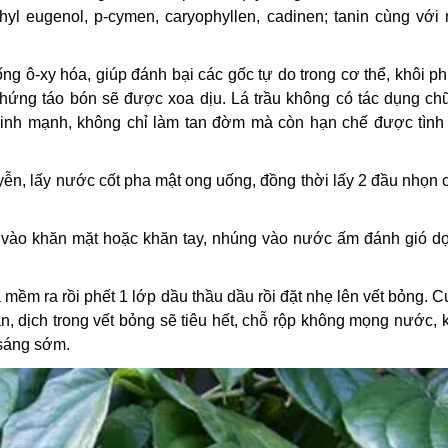
methyl eugenol, p-cymen, caryophyllen, cadinen; tanin cùng với
ng ô-xy hóa, giúp đánh bại các gốc tự do trong cơ thể, khôi ph
hứng táo bón sẽ được xoa dịu. Lá trầu không có tác dụng ch
inh mạnh, không chỉ làm tan đờm mà còn hạn chế được tình 
yễn, lấy nước cốt pha mật ong uống, đồng thời lấy 2 đầu nhọn 
 vào khăn mặt hoặc khăn tay, nhúng vào nước ấm đánh gió dọ
 mềm ra rồi phết 1 lớp dầu thầu dầu rồi đặt nhẹ lên vết bỏng. 
lần, dịch trong vết bỏng sẽ tiêu hết, chỗ rộp không mọng nước,
 sáng sớm.