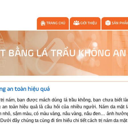
TRANG CHỦ
GIỚI THIỆU
SẢN PHẨ
T BẰNG LÁ TRẦU KHÔNG AN
ng an toàn hiệu quả
trị nám, bạn được mách dùng lá trầu không, bạn chưa biết là
 an toàn hiệu quả là câu hỏi của nhiều người. Nám da mặt là
ròn nhỏ, sậm màu, có màu vàng, nâu vàng, nâu đen… ảnh hưởng
Dưới đây chúng ta cùng đi tìm hiểu chi tiết cách trị nám da mặ