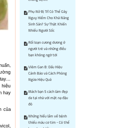
Phụ Nữ Bị Trĩ Có Thể Gây
Nguy Hiểm Cho Khả Năng
Sinh Sản? Sự Thật Khiến
Nhiều Người Sốc
Rối loạn cương dương ở
người trẻ và những điều
bạn không ngờ tới
khuẩn,
Viêm Gan B: Dấu Hiệu
trường
Cảnh Báo và Cách Phòng
 tay…
Ngừa Hiệu Quả
u hiệu
Mách bạn 5 cách làm đẹp
n hay
da tại nhà với mặt nạ đậu
đỏ
n của
Những hiểu lầm về bệnh
thiếu máu cơ tim - Có thể
icol,