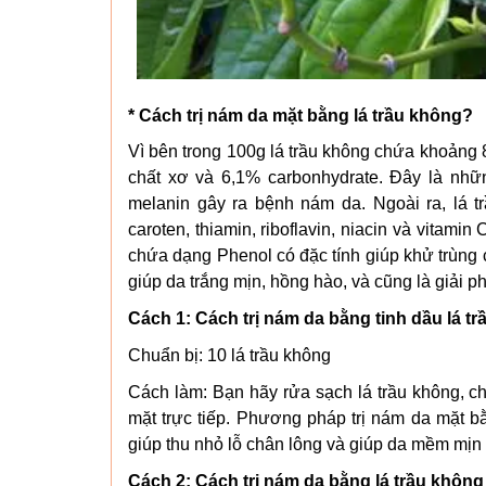
* Cách trị nám da mặt bằng lá trầu không?
Vì bên trong 100g lá trầu không chứa khoảng 
chất xơ và 6,1% carbonhydrate. Đây là nhữ
melanin gây ra bệnh nám da. Ngoài ra, lá t
caroten, thiamin, riboflavin, niacin và vitami
chứa dạng Phenol có đặc tính giúp khử trùng 
giúp da trắng mịn, hồng hào, và cũng là giải 
Cách 1: Cách trị nám da bằng tinh dầu lá t
Chuẩn bị: 10 lá trầu không
Cách làm: Bạn hãy rửa sạch lá trầu không, ch
mặt trực tiếp. Phương pháp trị nám da mặt b
giúp thu nhỏ lỗ chân lông và giúp da mềm mịn
Cách 2: Cách trị nám da bằng lá trầu không