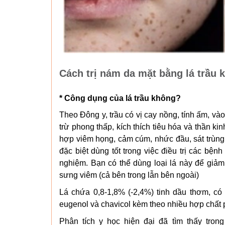
Cách trị nám da mặt bằng lá trầu 
* Công dụng của lá trầu không?
Theo Đông y, trầu có vị cay nồng, tính ấm, vào 3
trừ phong thấp, kích thích tiêu hóa và thần ki
hợp viêm họng, cảm cúm, nhức đầu, sát trùng
đặc biệt dùng tốt trong việc điều trị các bệ
nghiệm. Bạn có thể dùng loại lá này để giảm
sưng viêm (cả bên trong lẫn bên ngoài)
Lá chứa 0,8-1,8% (-2,4%) tinh dầu thơm, có
eugenol và chavicol kèm theo nhiều hợp chất 
Phân tích y học hiện đại đã tìm thấy trong