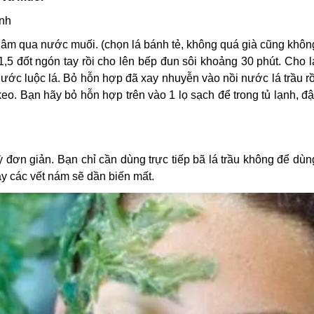
inh
gâm qua nước muối. (chọn lá bánh tẻ, không quá già cũng khô
1,5 đốt ngón tay rồi cho lên bếp đun sôi khoảng 30 phút. Cho l
ước luộc lá. Bỏ hỗn hợp đã xay nhuyễn vào nồi nước lá trầu r
eo. Bạn hãy bỏ hỗn hợp trên vào 1 lọ sạch để trong tủ lạnh, đậ
ỳ đơn giản. Bạn chỉ cần dùng trực tiếp bã lá trầu không để dù
y các vết nám sẽ dần biến mất.