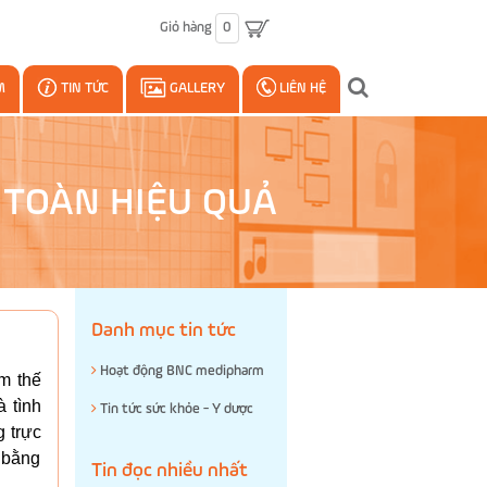
Giỏ hàng
0
M
TIN TỨC
GALLERY
LIÊN HỆ
 TOÀN HIỆU QUẢ
Danh mục tin tức
Hoạt động BNC medipharm
m thế
 tình
Tin tức sức khỏe - Y dược
 trực
t bằng
Tin đọc nhiều nhất