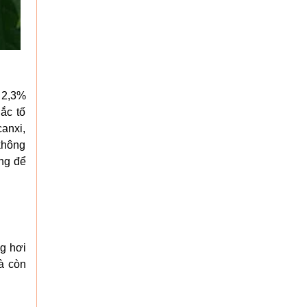
, 2,3%
ắc tố
anxi,
 không
ùng để
ng hơi
à còn