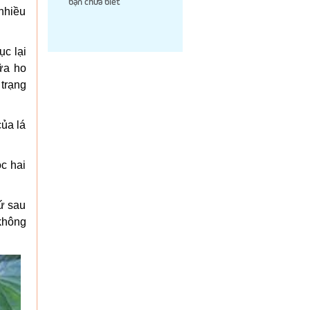
bạn chưa biết
 nhiều
ục lại
ữa ho
trạng
của lá
c hai
Cứ sau
 không