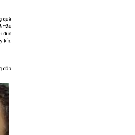
ng quá
á trầu
ồi đun
y kín.
ng đắp