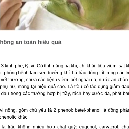
không an toàn hiệu quả
 kinh phế, tỳ, vị. Có tính năng hạ khí, chỉ khái, tiêu viêm, sát 
nh, phòng bệnh lam sơn trướng khí. Lá trầu dùng tốt trong các 
 vết thương, chữa các bệnh viêm loét ngoài da, nước ăn chân
nh phụ nữ, mang lại hiệu quả cao. Lá trầu có tác dụng giảm đa
 đau trong các trường hợp bị trầy, rách hay xước da, phát ba
 vị nồng, gồm chủ yếu là 2 phenol: betel-phenol là đồng phâ
phenolic khác.
 lá trầu không nhiều hợp chất quý: eugenol, carvacrol, chav