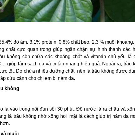
85,4% độ ẩm, 3,1% protein, 0,8% chất béo, 2,3 % muối khoáng
ng chất cực quan trọng giúp ngăn chặn sự hình thành các h
rầu không còn chứa các khoáng chất và vitamin chủ yếu là c
n C… giúp làm sạch da và trị tàn nhang hiệu quả. Ngoài ra, trầu
cực tốt. Do chứa nhiều dưỡng chất, nên lá trầu không được d
pháp cứu cánh cho chị em bị nám da.
rầu không
o lá vào trong nồi đun sôi 30 phút. Đổ nước lá ra chậu và xô
ằng lá trầu không nhờ xông hơi mặt là cách giúp trị nám da m
 hơn.
 và muối