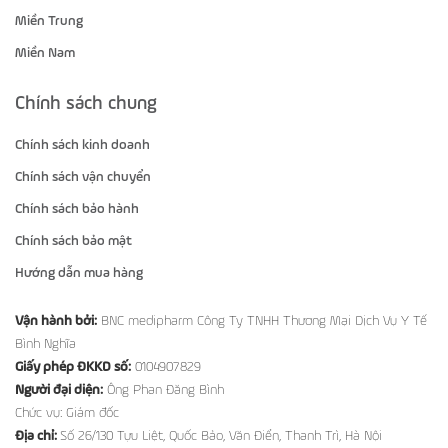
Miền Trung
Miền Nam
Chính sách chung
Chính sách kinh doanh
Chính sách vận chuyển
Chính sách bảo hành
Chính sách bảo mật
Hướng dẫn mua hàng
Vận hành bởi:
BNC medipharm Công Ty TNHH Thương Mại Dịch Vụ Y Tế
Bình Nghĩa
Giấy phép ĐKKD số:
0104907829
Người đại diện:
Ông Phan Đăng Bình
Chức vụ: Giám đốc
Địa chỉ:
Số 26/130 Tựu Liệt, Quốc Bảo, Văn Điển, Thanh Trì, Hà Nội