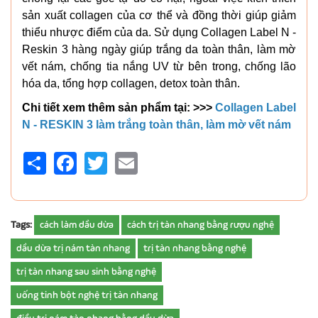
sản xuất collagen của cơ thể và đồng thời giúp giảm
thiểu nhược điểm của da. Sử dụng Collagen Label N -
Reskin 3 hàng ngày giúp trắng da toàn thân, làm mờ
vết nám, chống tia nắng UV từ bên trong, chống lão
hóa da, tổng hợp collagen, detox toàn thân.
Chi tiết xem thêm sản phẩm tại: >>>
Collagen Label
N - RESKIN 3 làm trắng toàn thân, làm mờ vết nám
Share
Facebook
Twitter
Email
Tags:
cách làm dầu dừa
cách trị tàn nhang bằng rượu nghệ
dầu dừa trị nám tàn nhang
trị tàn nhang bằng nghệ
trị tàn nhang sau sinh bằng nghệ
uống tinh bột nghệ trị tàn nhang