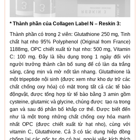
* Thành phần của Collagen Label N – Reskin 3:
Thành phần có trong 2 viên: Glutathione 250 mg, Tinh
chất hạt nho 95% Polyphenol (Original from France)
1188mg, OPC chiết xuất từ hạt nho: 500 mg, Vitamin
C: 100 mg. Đây là liều dụng trong 1 ngày đối với
người trưởng thành cần bổ sung để có làn da trắng
sáng, căng mịn và mờ nốt tàn nhang. Glutathione là
một tripeptide nội sinh (được xem như kho dự trữ các
chất chống oxy hóa) có mặt trong tất cả các tế bào
độngvật, được tổng hợp từ tế bào bằng 3 amin gồm
cysteine, glutamic và glycine, chúng được tạo ra trong
gan và sau đó phân bố khắp cơ thể. Được biết đến
như là một trong những chất chống oxy hóa mạnh
nhất OPC (được chiết xuất từ hạt nho), cùng với
vitamin C, Glutathione. Cả 3 có tác dụng hiệp đồng
chống lại các gốc tự do có hại, ngoài việc kích thích