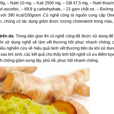
6g, – Natri 10 mg, – Kali 2500 mg, – Sắt 47,5 mg, – Natri thiazi
cid ascorbic, – 69,9 g carbohydrate, – 21 gam chất xơ, – Đường
g với 390 kcal/100gram .Củ nghệ cũng là nguồn cung cấp Om
ch, chúng có tác dụng giảm được lượng cholesterol trong máu,
trên da:
Trong dân gian thì củ nghệ cũng đã được sử dụng để 
 khi sử dụng nghệ sẽ làm vết thương hồi phục nhanh chóng, 
iều nghiên cứu về hiệu quả lành vết thương trên da khi sử dun
sau khi sinh, các kết quả cho thấy tinh bột nghệ có ưu điểm tuy
nh chóng giảm sưng tấy, phù nề, phục hồi nhanh chóng.