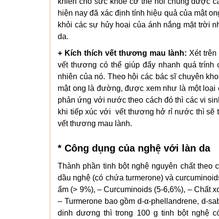
khiến cho sức khỏe cơ thể nói chung được cả
hiện nay đã xác định tính hiệu quả của mật on
khỏi các sự hủy hoại của ánh nắng mặt trời 
da.
+ Kích thích vết thương mau lành:
Xét trên
vết thương có thể giúp đẩy nhanh quá trính
nhiên của nó. Theo hội các bác sĩ chuyên kh
mật ong là đường, được xem như là một loại
phản ứng với nước theo cách đó thì các vi sin
khi tiếp xúc với vết thương hở rỉ nước thì sẽ t
vết thương mau lành.
* Công dụng của nghệ với làn da
Thành phần tinh bột nghệ nguyên chất theo cá
dầu nghệ (có chứa turmerone) và curcuminoid
ẩm (> 9%), – Curcuminoids (5-6,6%), – Chất x
– Turmerone bao gồm d-α-phellandrene, d-sabin
dinh dương thì trong 100 g tinh bột nghệ 