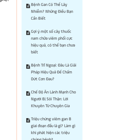
Bệnh Gan Có Thể Lây
Nhiễm? Những Điều Bạn
Cần Biết
Gợi ý một số cây thuốc
nam chữa viêm phổi cực
hiệu quả, có thể bạn chưa
biết
Bệnh Trĩ Ngoại: Đâu Là Giải
Pháp Hiệu Quả Để Chấm
Dứt Cơn Đau?
Chế Độ Ăn Lành Mạnh Cho
Người Bị Sỏi Thận: Lời
Khuyên Từ Chuyên Gia
Triệu chứng viêm gan B
giai đoạn đầu là gì? Làm gì
khi phát hiện các triệu
chứng bệnh?