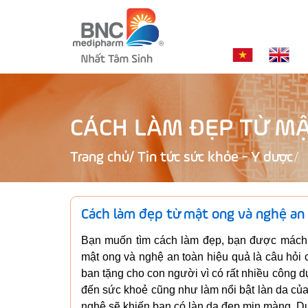
CÁCH LÀM ĐẸP TỪ MẬ
Trang chủ
/
Tin tức sức khỏe - Y dược
Cách làm đẹp từ mật ong và nghệ an
Bạn muốn tìm cách làm đẹp, bạn được mách 
mật ong và nghệ an toàn hiệu quả là câu hỏi
ban tặng cho con người vì có rất nhiều công d
đến sức khoẻ cũng như làm nổi bật làn da của
nghệ sẽ khiến bạn có làn da đẹp mịn màng. Dư