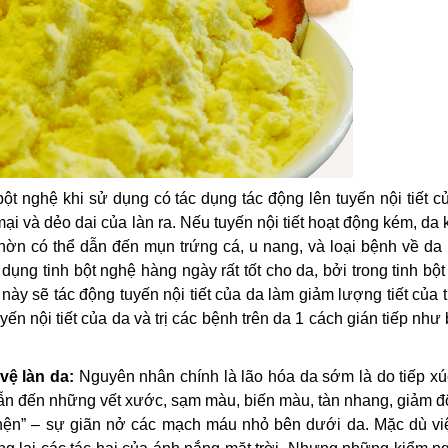
ột nghệ khi sử dụng có tác dụng tác động lên tuyến nội tiết c
mại và dẻo dai của làn ra. Nếu tuyến nội tiết hoạt động kém, d
ờn có thể dẫn đến mụn trứng cá, u nang, và loại bệnh về da 
dụng tinh bột nghệ hàng ngày rất tốt cho da, bởi trong tinh bộ
 này sẽ tác động tuyến nội tiết của da làm giảm lượng tiết của 
uyến nội tiết của da và trị các bệnh trên da 1 cách gián tiếp như
ệ làn da:
Nguyên nhân chính là lão hóa da sớm là do tiếp xú
ể dẫn đến những vết xước, sạm màu, biến màu, tàn nhang, giảm 
 nhện” – sự giãn nở các mạch máu nhỏ bên dưới da. Mặc dù vi