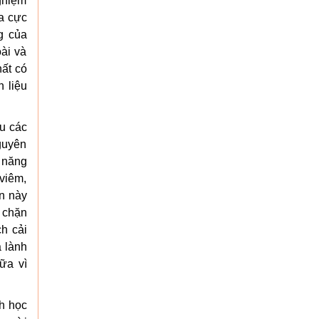
ghiệm
ia cực
g của
ài và
hất có
 liệu
u các
guyên
 năng
viêm,
ân này
 chặn
h cải
a lành
ữa vì
h học