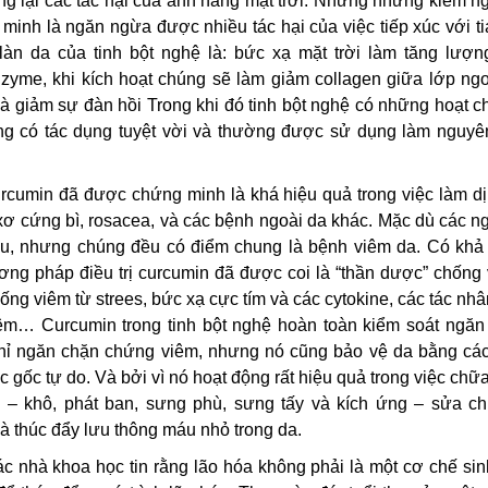
g lại các tác hại của ánh nắng mặt trời. Nhưng những kiểm n
minh là ngăn ngừa được nhiều tác hại của việc tiếp xúc với t
àn da của tinh bột nghệ là: bức xạ mặt trời làm tăng lượn
nzyme, khi kích hoạt chúng sẽ làm giảm collagen giữa lớp ngo
 giảm sự đàn hồi Trong khi đó tinh bột nghệ có những hoạt c
g có tác dụng tuyệt vời và thường được sử dụng làm nguyên
cumin đã được chứng minh là khá hiệu quả trong việc làm dị
xơ cứng bì, rosacea, và các bệnh ngoài da khác. Mặc dù các n
au, nhưng chúng đều có điểm chung là bệnh viêm da. Có khả
ng pháp điều trị curcumin đã được coi là “thần dược” chống 
ng viêm từ strees, bức xạ cực tím và các cytokine, các tác nh
êm… Curcumin trong tinh bột nghệ hoàn toàn kiểm soát ngăn
hỉ ngăn chặn chứng viêm, nhưng nó cũng bảo vệ da bằng các
c gốc tự do. Và bởi vì nó hoạt động rất hiệu quả trong việc chữ
 – khô, phát ban, sưng phù, sưng tấy và kích ứng – sửa ch
và thúc đẩy lưu thông máu nhỏ trong da.
c nhà khoa học tin rằng lão hóa không phải là một cơ chế sin