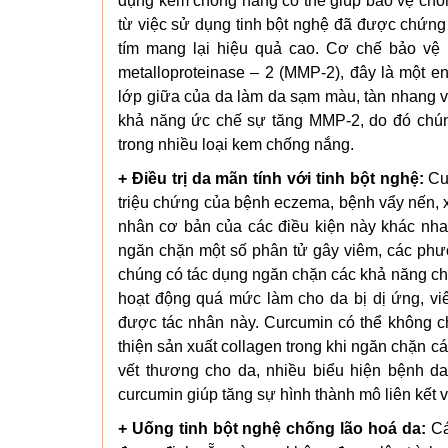
dụng kem chống nắng có thể giúp bảo vệ chốn
từ việc sử dụng tinh bột nghệ đã được chứng 
tím mang lại hiệu quả cao. Cơ chế bảo vệ l
metalloproteinase – 2 (MMP-2), đây là một e
lớp giữa của da làm da sạm màu, tàn nhang và
khả năng ức chế sự tăng MMP-2, do đó chún
trong nhiều loại kem chống nắng.
+ Điều trị da mãn tính với tinh bột nghệ:
Cur
triệu chứng của bệnh eczema, bệnh vẩy nến, 
nhân cơ bản của các điều kiện này khác nh
ngăn chặn một số phân tử gây viêm, các phươ
chúng có tác dụng ngăn chặn các khả năng chố
hoạt động quá mức làm cho da bị dị ứng, vi
được tác nhân này. Curcumin có thể không c
thiện sản xuất collagen trong khi ngăn chặn cá
vết thương cho da, nhiều biểu hiện bệnh da
curcumin giúp tăng sự hình thành mô liên kết 
+ Uống tinh bột nghệ chống lão hoá da:
Cá