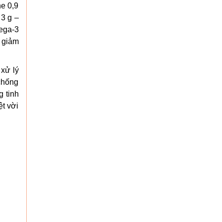
ne 0,9
 3 g –
ega-3
 giảm
xử lý
chống
g tinh
ệt vời