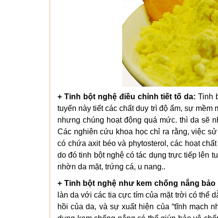
+ Tinh bột nghệ điều chỉnh tiết tố da:
Tinh b
tuyến này tiết các chất duy trì độ ẩm, sự mềm 
nhưng chúng hoạt động quá mức. thì da sẽ nh
Các nghiên cứu khoa học chỉ ra rằng, việc sử 
có chứa axit béo và phytosterol, các hoạt chất
do đó tinh bột nghệ có tác dụng trực tiếp lên t
nhờn da mặt, trứng cá, u nang..
+ Tinh bột nghệ như kem chống nắng bảo v
làn da với các tia cực tím của mặt trời có th
hồi của da, và sự xuất hiện của “tĩnh mạch