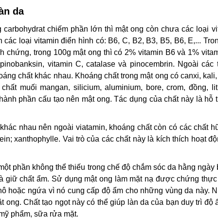
àn da
 carbohydrat chiếm phần lớn thì mật ong còn chưa các loại vi
ác loại vitamin điển hình có: B6, C, B2, B3, B5, B6, E,... Tro
 chứng, trong 100g mật ong thì có 2% vitamin B6 và 1% vitam
pinobanksin, vitamin C, catalase và pinocembrin. Ngoài các 
áng chất khác nhau. Khoáng chất trong mật ong có canxi, kali, 
c chất muối mangan, silicium, aluminium, bore, crom, đồng, li
à thành phần cấu tạo nên mật ong. Tác dụng của chất này là hỗ 
 khác nhau nên ngoài viatamin, khoáng chất còn có các chất h
rotein; xanthophylle. Vai trò của các chất này là kích thích hoạt đ
ột phần không thể thiếu trong chế độ chắm sóc da hằng ngày b
và giữ chất ẩm. Sử dụng mật ong làm mặt nạ được chứng thực 
hô hoặc ngứa vì nó cung cấp độ ẩm cho những vùng da này. 
t ong. Chất tạo ngọt này có thể giúp làn da của bạn duy trì độ
 mỹ phẩm, sữa rửa mặt.