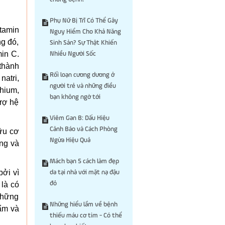
Phụ Nữ Bị Trĩ Có Thể Gây
tamin
Nguy Hiểm Cho Khả Năng
ng đó,
Sinh Sản? Sự Thật Khiến
in C.
Nhiều Người Sốc
thành
Rối loạn cương dương ở
natri,
người trẻ và những điều
thium,
bạn không ngờ tới
trợ hệ
Viêm Gan B: Dấu Hiệu
Cảnh Báo và Cách Phòng
ữu cơ
Ngừa Hiệu Quả
ộng và
Mách bạn 5 cách làm đẹp
ởi vì
da tại nhà với mặt nạ đậu
là có
đỏ
Những
Những hiểu lầm về bệnh
 ẩm và
thiếu máu cơ tim - Có thể