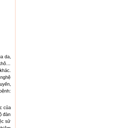
ủa da,
a khô…
khác.
t nghệ
tuyến,
 bệnh:
c của
độ đàn
ệc sử