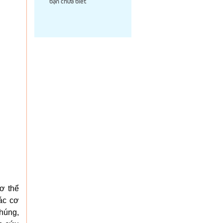
bạn chưa biết
cơ thể
ác cơ
chúng,