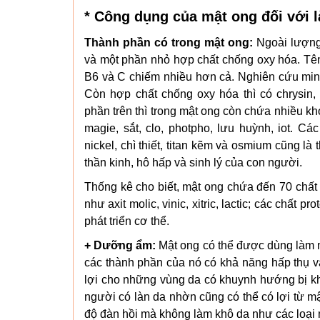
* Công dụng của mật ong đối với l
Thành phần có trong mật ong:
Ngoài lượng
và một phần nhỏ hợp chất chống oxy hóa. Tên c
B6 và C chiếm nhiều hơn cả. Nghiên cứu minh
Còn hợp chất chống oxy hóa thì có chrysin, 
phần trên thì trong mật ong còn chứa nhiều kho
magie, sắt, clo, photpho, lưu huỳnh, iot. Cá
nickel, chì thiết, titan kẽm và osmium cũng l
thần kinh, hô hấp và sinh lý của con người.
Thống kê cho biết, mật ong chứa đến 70 chất
như axit molic, vinic, xitric, lactic; các chất p
phát triển cơ thể.
+ Dưỡng ẩm:
Mật ong có thể được dùng làm m
các thành phần của nó có khả năng hấp thụ 
lợi cho những vùng da có khuynh hướng bị k
người có làn da nhờn cũng có thể có lợi từ mậ
độ đàn hồi mà không làm khô da như các loại