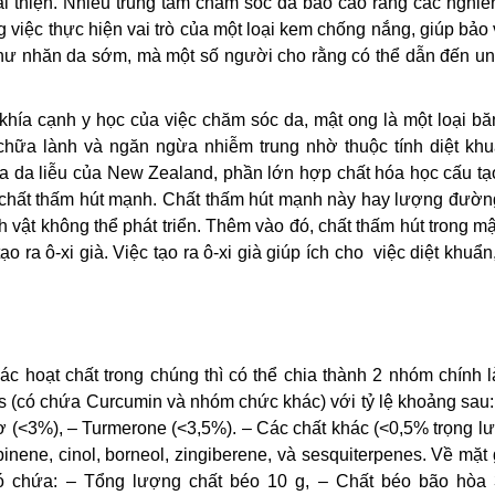
i thiện. Nhiều trung tâm chăm sóc da báo cáo rằng các nghiê
g việc thực hiện vai trò của một loại kem chống nắng, giúp bảo
như nhăn da sớm, mà một số người cho rằng có thể dẫn đến un
 khía cạnh y học của việc chăm sóc da, mật ong là một loại b
 chữa lành và ngăn ngừa nhiễm trung nhờ thuộc tính diệt khu
oa da liễu của New Zealand, phần lớn hợp chất hóa học cấu tạ
 chất thấm hút mạnh. Chất thấm hút mạnh này hay lượng đườn
h vật không thể phát triển. Thêm vào đó, chất thấm hút trong m
ạo ra ô-xi già. Việc tạo ra ô-xi già giúp ích cho việc diệt khuẩn
c hoạt chất trong chúng thì có thể chia thành 2 nhóm chính l
s (có chứa Curcumin và nhóm chức khác) với tỷ lệ khoảng sau:
ơ (<3%), – Turmerone (<3,5%). – Các chất khác (<0,5% trọng l
ene, cinol, borneol, zingiberene, và sesquiterpenes. Về mặt g
có chứa: – Tổng lượng chất béo 10 g, – Chất béo bão hòa 