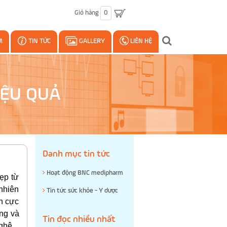
Giỏ hàng
0
M
TIN TỨC
GALLERY
LIÊN HỆ
IỆU QUẢ
Danh mục tin tức
Hoạt động BNC medipharm
ẹp từ
nhiên
Tin tức sức khỏe - Y dược
ch cực
ong và
Tin đọc nhiều nhất
ghệ.