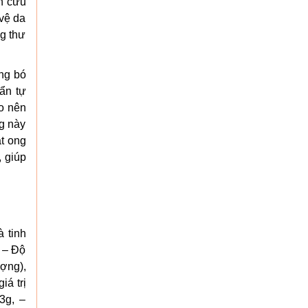
n cứu
 vệ da
g thư
ăng bó
ẩn tự
o nên
g này
ật ong
, giúp
à tinh
 – Độ
ượng),
iá trị
3g, –