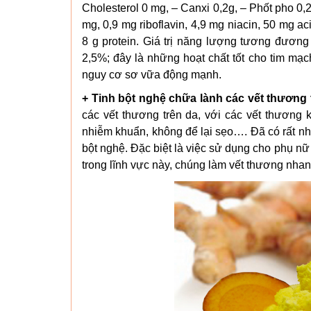
Cholesterol 0 mg, – Canxi 0,2g, – Phốt pho 0,2
mg, 0,9 mg riboflavin, 4,9 mg niacin, 50 mg a
8 g protein. Giá trị năng lượng tương đươn
2,5%; đây là những hoạt chất tốt cho tim mạ
nguy cơ sơ vữa động mạnh.
+ Tinh bột nghệ chữa lành các vết thương 
các vết thương trên da, với các vết thương
nhiễm khuẩn, không để lại sẹo…. Đã có rất nh
bột nghệ. Đặc biệt là việc sử dụng cho phụ nữ 
trong lĩnh vực này, chúng làm vết thương nha