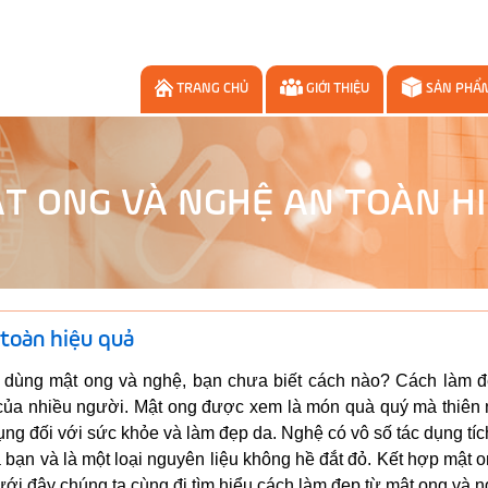
TRANG CHỦ
GIỚI THIỆU
SẢN PHẨ
T ONG VÀ NGHỆ AN TOÀN H
 toàn hiệu quả
dùng mật ong và nghệ, bạn chưa biết cách nào? Cách làm đ
 của nhiều người. Mật ong được xem là món quà quý mà thiên 
ụng đối với sức khỏe và làm đẹp da. Nghệ có vô số tác dụng tí
 bạn và là một loại nguyên liệu không hề đắt đỏ. Kết hợp mật 
ới đây chúng ta cùng đi tìm hiểu cách làm đẹp từ mật ong và n