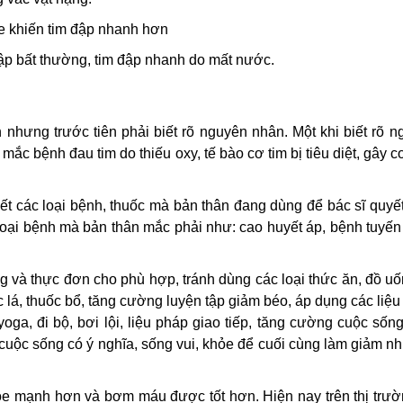
ine khiến tim đập nhanh hơn
p bất thường, tim đập nhanh do mất nước.
 nhưng trước tiên phải biết rõ nguyên nhân. Một khi biết rõ 
mắc bệnh đau tim do thiếu oxy, tế bào cơ tim bị tiêu diệt, gây co
ết các loại bệnh, thuốc mà bản thân đang dùng để bác sĩ quyế
 loại bệnh mà bản thân mắc phải như: cao huyết áp, bệnh tuyến
ng và thực đơn cho phù hợp, tránh dùng các loại thức ăn, đồ u
c lá, thuốc bổ, tăng cường luyện tập giảm béo, áp dụng các liệ
yoga, đi bộ, bơi lội, liệu pháp giao tiếp, tăng cường cuộc sốn
cuộc sống có ý nghĩa, sống vui, khỏe để cuối cùng làm giảm nh
ỏe mạnh hơn và bơm máu được tốt hơn. Hiện nay trên thị trườ