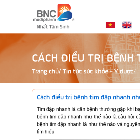
CÁCH ĐIỀU TRỊ BỆNH
Trang chủ
/
Tin tức sức khỏe - Y dược
Cách điều trị bệnh tim đập nhanh nh
Tim đập nhanh là căn bệnh thường gặp khi bạn
bệnh tim đập nhanh như thế nào là câu hỏi 
bệnh tim đập nhanh là như thế nào và nguyên
tìm hiểu.