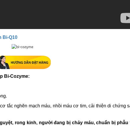
h Bi-Q10
áp Bi-Cozyme:
ông.
ơ tắc nghẽn mạch máu, nhồi máu cơ tim, cải thiện di chứng s
nguyệt, rong kinh, người đang bị chảy máu, chuẩn bị phẫu 