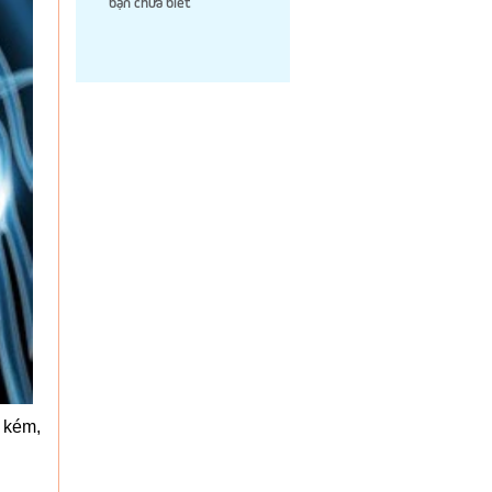
bạn chưa biết
 kém,