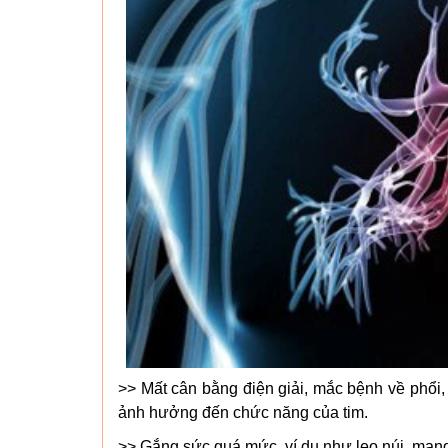
>> Mất cân bằng điện giải, mắc bệnh về phổi
ảnh hưởng đến chức năng của tim.
>> Gắng sức quá mức, ví dụ như leo núi, mang