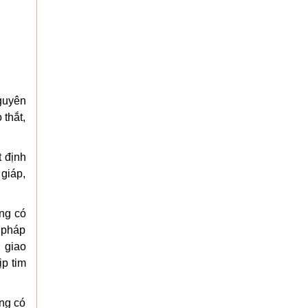
nguyên
 thắt,
t định
 giáp,
ống có
u pháp
g giao
ịp tim
ng có