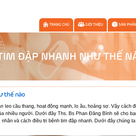
TRANG CHỦ
GIỚI THIỆU
SẢN PHẨ
 TIM ĐẬP NHANH NHƯ THẾ N
ư thế nào
 leo cầu thang, hoạt động mạnh, lo âu, hoảng sợ. Vậy cách đi
của nhiều người. Dưới đây Ths. Bs Phan Đăng Bình sẽ cho bạn
 nhân và cách điều trị bệnh tim đập nhanh. Dưới đây chúng ta