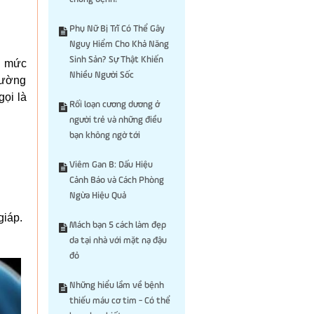
Phụ Nữ Bị Trĩ Có Thể Gây
Nguy Hiểm Cho Khả Năng
Sinh Sản? Sự Thật Khiến
ó mức
Nhiều Người Sốc
hường
ọi là
Rối loạn cương dương ở
người trẻ và những điều
bạn không ngờ tới
Viêm Gan B: Dấu Hiệu
Cảnh Báo và Cách Phòng
Ngừa Hiệu Quả
giáp.
Mách bạn 5 cách làm đẹp
da tại nhà với mặt nạ đậu
đỏ
Những hiểu lầm về bệnh
thiếu máu cơ tim - Có thể