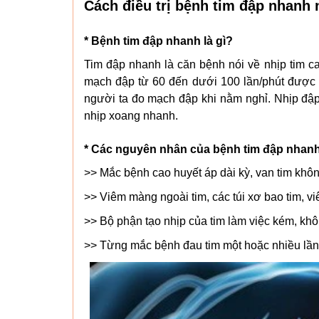
Cách điều trị bệnh tim đập nhanh 
* Bệnh tim đập nhanh là gì?
Tim đập nhanh là căn bệnh nói về nhịp tim c
mạch đập từ 60 đến dưới 100 lần/phút được 
người ta đo mạch đập khi nằm nghỉ. Nhịp đập
nhịp xoang nhanh.
* Các nguyên nhân của bệnh tim đập nhan
>> Mắc bệnh cao huyết áp dài kỳ, van tim khôn
>> Viêm màng ngoài tim, các túi xơ bao tim, v
>> Bộ phận tạo nhịp của tim làm việc kém, khô
>> Từng mắc bệnh đau tim một hoặc nhiều lần