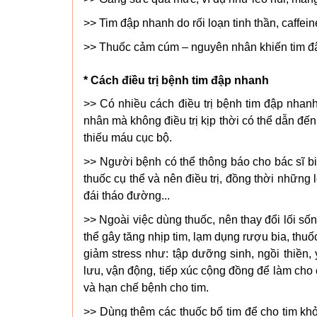
>> Tim đập nhanh do rối loạn tinh thần, caffe
>> Thuốc cảm cúm – nguyên nhân khiến tim đậ
* Cách điều trị bệnh tim đập nhanh
>> Có nhiều cách điều trị bệnh tim đập nhanh
nhân mà không điều trị kịp thời có thể dẫn đến 
thiếu máu cục bộ.
>> Người bệnh có thể thông báo cho bác sĩ bi
thuốc cụ thể và nên điều trị, đồng thời những
đái tháo đường...
>> Ngoài việc dùng thuốc, nên thay đổi lối số
thể gây tăng nhịp tim, lạm dụng rượu bia, thuố
giảm stress như: tập dưỡng sinh, ngồi thiền, 
lưu, vận động, tiếp xúc cộng đồng để làm cho 
và hạn chế bệnh cho tim.
>> Dùng thêm các thuốc bổ tim để cho tim kh