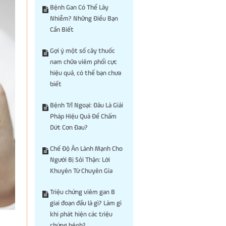
Bệnh Gan Có Thể Lây
Nhiễm? Những Điều Bạn
Cần Biết
Gợi ý một số cây thuốc
nam chữa viêm phổi cực
hiệu quả, có thể bạn chưa
biết
Bệnh Trĩ Ngoại: Đâu Là Giải
Pháp Hiệu Quả Để Chấm
Dứt Cơn Đau?
Chế Độ Ăn Lành Mạnh Cho
Người Bị Sỏi Thận: Lời
Khuyên Từ Chuyên Gia
Triệu chứng viêm gan B
giai đoạn đầu là gì? Làm gì
khi phát hiện các triệu
chứng bệnh?