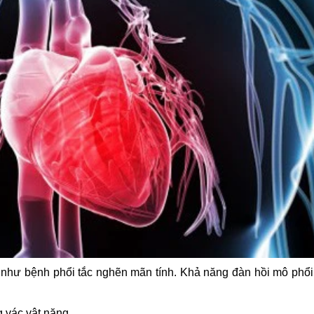
, như bệnh phổi tắc nghẽn mãn tính. Khả năng đàn hồi mô phổi
 vác vật nặng.