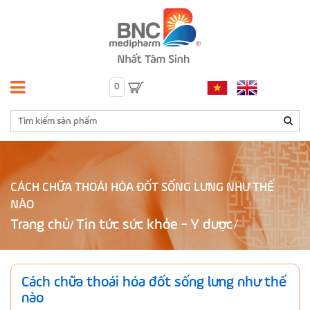
0
CÁCH CHỮA THOÁI HÓA ĐỐT SỐNG LƯNG NHƯ THẾ
NÀO
Trang chủ
Tin tức sức khỏe - Y dược
/
Cách chữa thoái hóa đốt sống lưng như thế
nào