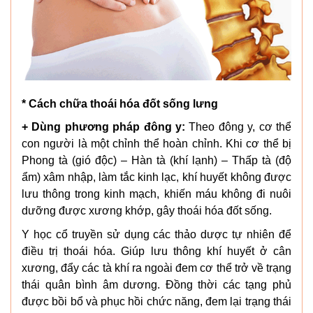
* Cách chữa thoái hóa đốt sống lưng
+ Dùng phương pháp đông y:
Theo đông y, cơ thể
con người là một chỉnh thể hoàn chỉnh. Khi cơ thể bị
Phong tà (gió độc) – Hàn tà (khí lạnh) – Thấp tà (độ
ẩm) xâm nhập, làm tắc kinh lạc, khí huyết không được
lưu thông trong kinh mạch, khiến máu không đi nuôi
dưỡng được xương khớp, gây thoái hóa đốt sống.
Y học cổ truyền sử dụng các thảo dược tự nhiên để
điều trị thoái hóa. Giúp lưu thông khí huyết ở cân
xương, đẩy các tà khí ra ngoài đem cơ thể trở về trạng
thái quân bình âm dương. Đồng thời các tạng phủ
được bồi bổ và phục hồi chức năng, đem lại trạng thái