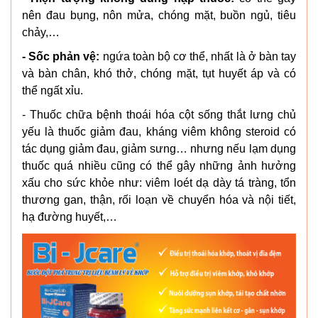
nên đau bụng, nôn mửa, chóng mặt, buồn ngủ, tiêu
chảy,…
- Sốc phản vệ:
ngứa toàn bộ cơ thể, nhất là ở bàn tay
và bàn chân, khó thở, chóng mặt, tụt huyết áp và có
thể ngất xỉu.
- Thuốc chữa bệnh thoái hóa cột sống thắt lưng chủ
yếu là thuốc giảm đau, kháng viêm không steroid có
tác dụng giảm đau, giảm sưng… nhưng nếu lạm dụng
thuốc quá nhiều cũng có thể gây những ảnh hưởng
xấu cho sức khỏe như: viêm loét dạ dày tá tràng, tổn
thương gan, thận, rối loạn về chuyển hóa và nội tiết,
hạ đường huyết,…