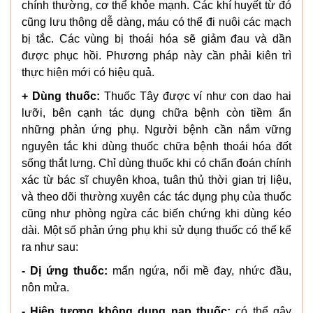
chính thường, cơ thể khỏe mạnh. Các khí huyết từ đó
cũng lưu thông dễ dàng, máu có thể đi nuôi các mạch
bị tắc. Các vùng bị thoái hóa sẽ giảm đau và dần
được phục hồi. Phương pháp này cần phải kiên trì
thực hiện mới có hiệu quả.
+ Dùng thuốc:
Thuốc Tây được ví như con dao hai
lưỡi, bên cạnh tác dụng chữa bệnh còn tiềm ẩn
những phản ứng phụ. Người bệnh cần nắm vững
nguyên tắc khi dùng thuốc chữa bệnh thoái hóa đốt
sống thắt lưng. Chỉ dùng thuốc khi có chẩn đoán chính
xác từ bác sĩ chuyên khoa, tuân thủ thời gian trị liệu,
và theo dõi thường xuyên các tác dụng phụ của thuốc
cũng như phòng ngừa các biến chứng khi dùng kéo
dài. Một số phản ứng phụ khi sử dụng thuốc có thể kể
ra như sau:
- Dị ứng thuốc:
mẩn ngứa, nổi mề đay, nhức đầu,
nôn mửa.
- Hiện tượng không dung nạp thuốc:
có thể gây