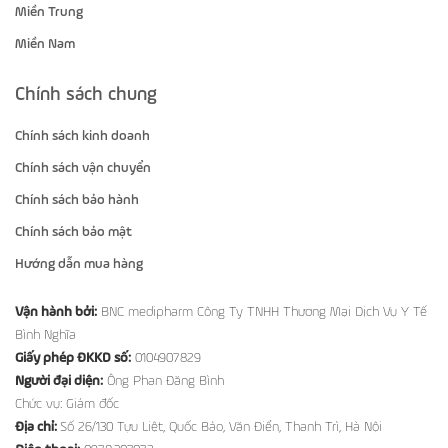
Miền Trung
Miền Nam
Chính sách chung
Chính sách kinh doanh
Chính sách vận chuyển
Chính sách bảo hành
Chính sách bảo mật
Hướng dẫn mua hàng
Vận hành bởi:
BNC medipharm Công Ty TNHH Thương Mại Dịch Vụ Y Tế
Bình Nghĩa
Giấy phép ĐKKD số:
0104907829
Người đại diện:
Ông Phan Đăng Bình
Chức vụ: Giám đốc
Địa chỉ:
Số 26/130 Tựu Liệt, Quốc Bảo, Văn Điển, Thanh Trì, Hà Nội