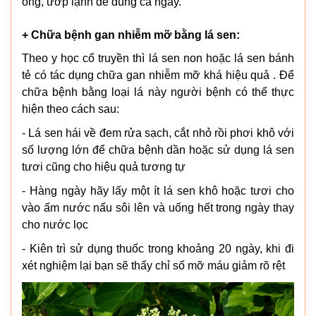
ong, ướp lạnh để dùng cả ngày.
+ Chữa bệnh gan nhiễm mỡ bằng lá sen:
Theo y học cổ truyền thì lá sen non hoặc lá sen bánh
tẻ có tác dụng chữa gan nhiễm mỡ khá hiệu quả . Để
chữa bệnh bằng loại lá này người bệnh có thể thực
hiện theo cách sau:
- Lá sen hái về đem rửa sạch, cắt nhỏ rồi phơi khô với
số lượng lớn để chữa bệnh dần hoặc sử dụng lá sen
tươi cũng cho hiệu quả tương tự
- Hàng ngày hãy lấy một ít lá sen khô hoặc tươi cho
vào ấm nước nấu sôi lên và uống hết trong ngày thay
cho nước lọc
- Kiên trì sử dụng thuốc trong khoảng 20 ngày, khi đi
xét nghiệm lại bạn sẽ thấy chỉ số mỡ máu giảm rõ rệt