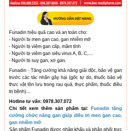
Funadin hiệu quả cao và an toàn cho:
- Người bị men gan cao, gan nhiễm mỡ
- Người bị viêm gan cấp, mãm tính
- Người bị viêm gan siêu virus A, B, C,…
- Người bị suy gan, xơ gan.
Funadin - Tăng cường khả năng giải độc, bảo vệ gan
trước các tác nhân gây hại (gốc tự do, thuốc bảo vệ
thực vật tồn lưu trong rau quả, thực phẩm, thuốc điều
trị bệnh)…
Hotline tư vấn: 0978.307.072
Chi tiết xem thêm sản phẩm tại:
Funadin tăng
cường chức năng gan giúp điều trị men gan cao,
gan nhiễm mỡ
Sản phẩm Funadin được nhập khẩu và phân phối trực