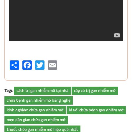
Share
Facebook
Twitter
Email
Tags:
cách trị gan nhiễm mỡ tại nhà
cây cỏ trị gan nhiễm mỡ
chữa bệnh gan nhiễm mỡ bằng nghệ
kinh nghiệm chữa gan nhiễm mỡ
lá vối chữa bệnh gan nhiễm mỡ
mẹo dân gian chữa gan nhiễm mỡ
thuốc chữa gan nhiễm mỡ hiệu quả nhất