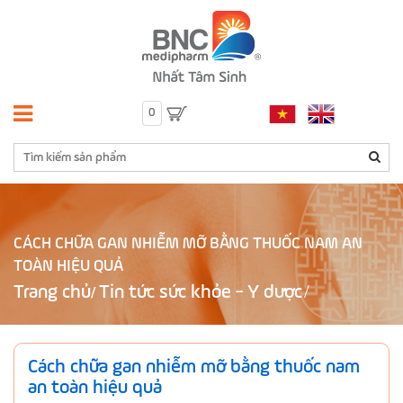
0
CÁCH CHỮA GAN NHIỄM MỠ BẰNG THUỐC NAM AN
TOÀN HIỆU QUẢ
Trang chủ
Tin tức sức khỏe - Y dược
/
Cách chữa gan nhiễm mỡ bằng thuốc nam
an toàn hiệu quả