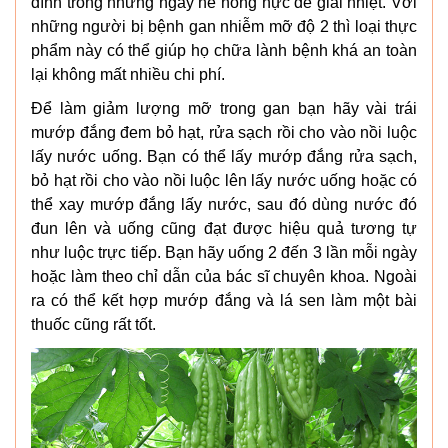
đình trong những ngày hè nóng nực để giải nhiệt. Với
những người bị bệnh gan nhiễm mỡ độ 2 thì loại thực
phẩm này có thể giúp họ chữa lành bệnh khá an toàn
lại không mất nhiều chi phí.
Để làm giảm lượng mỡ trong gan bạn hãy vài trái
mướp đắng đem bỏ hạt, rửa sạch rồi cho vào nồi luộc
lấy nước uống. Bạn có thể lấy mướp đắng rửa sạch,
bỏ hạt rồi cho vào nồi luộc lên lấy nước uống hoặc có
thể xay mướp đắng lấy nước, sau đó dùng nước đó
đun lên và uống cũng đạt được hiệu quả tương tự
như luộc trực tiếp. Bạn hãy uống 2 đến 3 lần mỗi ngày
hoặc làm theo chỉ dẫn của bác sĩ chuyên khoa. Ngoài
ra có thể kết hợp mướp đắng và lá sen làm một bài
thuốc cũng rất tốt.