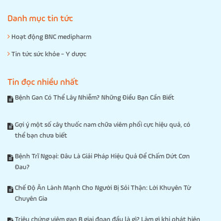
Danh mục tin tức
Hoạt động BNC medipharm
Tin tức sức khỏe - Y dược
Tin đọc nhiều nhất
Bệnh Gan Có Thể Lây Nhiễm? Những Điều Bạn Cần Biết
Gợi ý một số cây thuốc nam chữa viêm phổi cực hiệu quả, có
thể bạn chưa biết
Bệnh Trĩ Ngoại: Đâu Là Giải Pháp Hiệu Quả Để Chấm Dứt Cơn
Đau?
Chế Độ Ăn Lành Mạnh Cho Người Bị Sỏi Thận: Lời Khuyên Từ
Chuyên Gia
Triệu chứng viêm gan B giai đoạn đầu là gì? Làm gì khi phát hiện