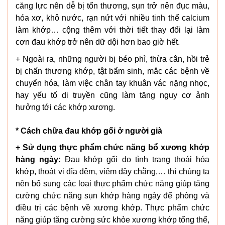
căng lực nên dễ bị tổn thương, sụn trở nên đục màu,
hóa xơ, khô nước, rạn nứt với nhiều tinh thể calcium
làm khớp… cộng thêm với thời tiết thay đổi lại làm
cơn đau khớp trở nên dữ dội hơn bao giờ hết.
+ Ngoài ra, những người bị béo phì, thừa cân, hồi trẻ
bị chấn thương khớp, tật bẩm sinh, mắc các bệnh về
chuyển hóa, làm việc chân tay khuân vác nặng nhọc,
hay yếu tố di truyền cũng làm tăng nguy cơ ảnh
hưởng tới các khớp xương.
* Cách chữa đau khớp gối ở người già
+ Sử dụng thực phẩm chức năng bổ xương khớp
hàng ngày:
Đau khớp gối do tình trạng thoái hóa
khớp, thoát vị đĩa đệm, viêm dây chằng,… thì chúng ta
nên bổ sung các loại thực phẩm chức năng giúp tăng
cường chức năng sụn khớp hàng ngày để phòng và
điều trị các bệnh về xương khớp. Thực phẩm chức
năng giúp tăng cường sức khỏe xương khớp tổng thể,