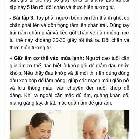
tập này 5 lần rồi đổi chân và thực hiện tương tự.
- Bài tập 3:
Tay phải người bệnh vịn lên thành ghế, co
chân phải lên và dồn trọng tâm lên chân trái. Dùng tay
trái nắm chân phải và kéo gót chân về gần mông, giữ
tư thế này khoảng 20-30 giây rồi thả ra. Đổi chân và
thực hiện tương tự.
+ Giữ ấm cơ thể vào mùa lạnh:
Người cao tuổi cần
giữ ấm cơ thể, đặc biệt là khớp gối để giảm đau nhức
khớp. Nếu thấy đau khớp và tê mỏi thì nên dùng dùng
dầu xoa bóp để làm nóng, giúp các mạch máu giãn nở
và lưu thông máu, vận chuyển đến nuôi khớp dễ
dàng. Khi ra ngoài cần mặc đủ ấm, quàng khăn cổ,
mang găng tay, đi tất, mặc quần ấm để giữ ấm.