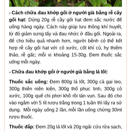
- Cách chữa đau khớp gối ở người già bằng rễ cây
gối hạt:
Dùng 20g rễ cây gối hạt đem sắc nước để
uống hàng ngày. Cách này giúp lưu thông khí huyết,
từ đó giảm sưng tấy và đau nhức ở đầu gối. Ngoài ra,
để cho hiệu quả nhanh hơn, người bệnh có thể kết
hợp rễ cây gối hạt với cỏ xước, cốt khí củ, hy thiêm
thảo, rễ gấc; mỗi vị khoảng 15-30g. Đem thuốc sắc
uống mỗi ngày.
- Chữa đau khớp gối ở người già bằng lá lốt:
Thuốc sắc uống:
Đem 800g lá lốt, 300g cà gai leo,
300g thiên niên kiện, 300g thổ phục linh, 300g cỏ
xước, 100g quế chi phơi khô rồi tán vụn. Sau đó cho
vào ngâm với 5 lít rượu trắng trong 1 tuần thì lấy ra sử
dụng. Mỗi ngày uống 2 lần, mỗi lần uống chừng 30ml
rượu thuốc.
Thuốc đắp:
Đem 20g lá lốt và 20g ngải cứu rửa sạch,