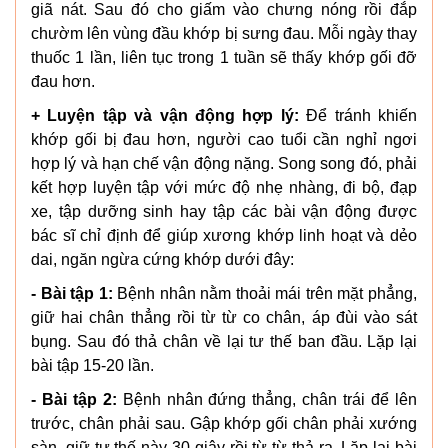
giã nát. Sau đó cho giấm vào chưng nóng rồi đắp
chườm lên vùng đầu khớp bị sưng đau. Mỗi ngày thay
thuốc 1 lần, liên tục trong 1 tuần sẽ thấy khớp gối đỡ
đau hơn.
+ Luyện tập và vận động hợp lý:
Để tránh khiến
khớp gối bị đau hơn, người cao tuổi cần nghỉ ngơi
hợp lý và hạn chế vận động nặng. Song song đó, phải
kết hợp luyện tập với mức độ nhẹ nhàng, đi bộ, đạp
xe, tập dưỡng sinh hay tập các bài vận động được
bác sĩ chỉ định để giúp xương khớp linh hoạt và dẻo
dai, ngăn ngừa cứng khớp dưới đây:
- Bài tập 1:
Bệnh nhân nằm thoải mái trên mặt phẳng,
giữ hai chân thẳng rồi từ từ co chân, áp đùi vào sát
bụng. Sau đó thả chân về lại tư thế ban đầu. Lặp lại
bài tập 15-20 lần.
- Bài tập 2:
Bệnh nhân đứng thẳng, chân trái để lên
trước, chân phải sau. Gập khớp gối chân phải xướng
sàn, giữ tư thế này 30 giây rồi từ từ thả ra. Lặp lại bài