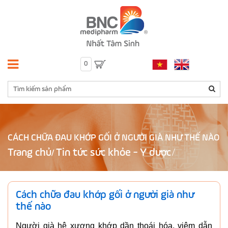
0
CÁCH CHỮA ĐAU KHỚP GỐI Ở NGƯỜI GIÀ NHƯ THẾ NÀO
Trang chủ
Tin tức sức khỏe - Y dược
/
Cách chữa đau khớp gối ở người già như
thế nào
Người già hệ xương khớp dần thoái hóa, viêm dẫn