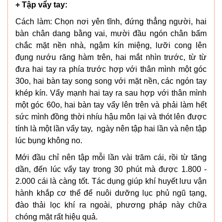
+ Tập vẩy tay:
Cách làm: Chọn nơi yên tĩnh, đứng thẳng người, hai
bàn chân dang bằng vai, mười đầu ngón chân bấm
chắc mặt nền nhà, ngậm kín miệng, lưỡi cong lên
đụng nướu răng hàm trên, hai mắt nhìn trước, từ từ
đưa hai tay ra phía trước hợp với thân mình một góc
30o, hai bàn tay song song với mặt nền, các ngón tay
khép kín. Vẩy mạnh hai tay ra sau hợp với thân mình
một góc 60o, hai bàn tay vẩy lên trên và phải làm hết
sức mình đồng thời nhíu hậu môn lại và thót lên được
tính là một lần vẩy tay, ngày nên tập hai lần và nên tập
lúc bụng không no.
Mới đầu chỉ nên tập mỗi lần vài trăm cái, rồi từ tăng
dần, đến lúc vẩy tay trong 30 phút mà được 1.800 -
2.000 cái là càng tốt. Tác dụng giúp khí huyết lưu vận
hành khắp cơ thể để nuôi dưỡng lục phủ ngũ tạng,
đào thải lọc khí ra ngoài, phương pháp này chữa
chóng mặt rất hiệu quả.