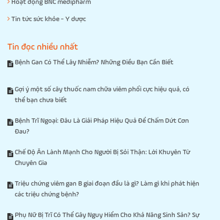
Hoạt động BNC medipharm
Tin tức sức khỏe - Y dược
Tin đọc nhiều nhất
Bệnh Gan Có Thể Lây Nhiễm? Những Điều Bạn Cần Biết
Gợi ý một số cây thuốc nam chữa viêm phổi cực hiệu quả, có
thể bạn chưa biết
Bệnh Trĩ Ngoại: Đâu Là Giải Pháp Hiệu Quả Để Chấm Dứt Cơn
Đau?
Chế Độ Ăn Lành Mạnh Cho Người Bị Sỏi Thận: Lời Khuyên Từ
Chuyên Gia
Triệu chứng viêm gan B giai đoạn đầu là gì? Làm gì khi phát hiện
các triệu chứng bệnh?
Phụ Nữ Bị Trĩ Có Thể Gây Nguy Hiểm Cho Khả Năng Sinh Sản? Sự