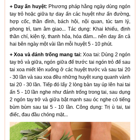
+ Day ấn huyệt:
Phương pháp hằng ngày dùng ngón
tay trỏ hoặc giữa tự day ấn các huyệt như ấn đường,
hợp cốc, thần đình, bách hội, nội quan, túc tam lý,
phong trì, tam âm giao... Tác dụng: Khai khiếu, định
thần chí, kiện tỳ, thanh hỏa, hóa đàm... nên day ấn cả
hai bên ngày một vài lần mỗi huyệt 5 - 10 phút.
+ Xoa và đánh trống mang tai:
Xoa tai: Dùng 2 ngón
tay trỏ và giữa, ngón giữa để trước tai ngón trỏ để sau
tai xoa miết lên xuống ở các huyệt trước và sau tai 20
- 30 lần và sau xoa đều những huyệt xung quanh vành
tai 20 - 30 lần. Tiếp đó lấy 2 lòng bàn tay úp lên hai tai
ấn 5 - 10 lần nghe như đánh trống trong tai, sau dụng
2 ngón tay trở và giữa bật mạnh sau óc nghe có tiếng
bùm bùm sau tai 5 - 10 lần. Công dụng: Trị ù tai, tai
điếc, đau đầu chóng mặt...