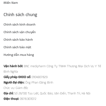
Miền Nam
Chính sách chung
Chính sách kinh doanh
Chính sách vận chuyển
Chính sách bảo hành
Chính sách bảo mật
Hướng dẫn mua hàng
Vận hành bởi:
BNC medipharm Công Ty TNHH Thương Mại Dịch Vụ Y Tế
Bình Nghĩa
Giấy phép ĐKKD số:
0104907829
Người đại diện:
Ông Phan Đăng Bình
Chức vụ: Giám đốc
Địa chỉ:
Số 26/130 Tựu Liệt, Quốc Bảo, Văn Điển, Thanh Trì, Hà Nội
Điện thoại:
0978.307.072