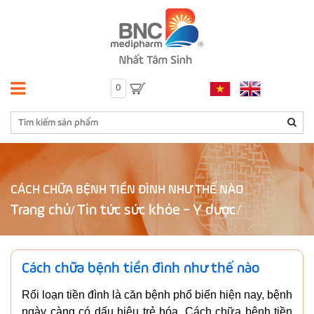
0
CÁCH CHỮA BỆNH TIỀN ĐÌNH NHƯ THẾ NÀO
Trang chủ
Tin tức sức khỏe - Y dược
/
Cách chữa bệnh tiền đình như thế nào
Rối loạn tiền đình là căn bệnh phổ biến hiện nay, bệnh
ngày càng có dấu hiệu trẻ hóa. Cách chữa bệnh tiền