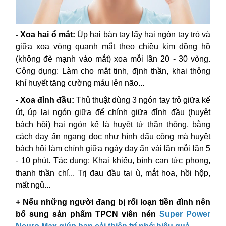
- Xoa hai ổ mắt:
Úp hai bàn tay lấy hai ngón tay trỏ và
giữa xoa vòng quanh mắt theo chiều kim đồng hồ
(không đè mạnh vào mắt) xoa mỗi lần 20 - 30 vòng.
Công dụng: Làm cho mắt tinh, định thần, khai thông
khí huyết tăng cường máu lên não...
- Xoa đỉnh đầu:
Thủ thuật dùng 3 ngón tay trỏ giữa kế
út, úp lại ngón giữa để chính giữa đỉnh đầu (huyệt
bách hội) hai ngón kế là huyệt tứ thần thông, bằng
cách day ấn ngang dọc như hình dấu cộng mà huyệt
bách hội làm chính giữa ngày day ấn vài lần mỗi lần 5
- 10 phút. Tác dụng: Khai khiếu, bình can tức phong,
thanh thần chí... Trị đau đầu tai ù, mắt hoa, hồi hộp,
mất ngủ...
+
Nếu những người đang bị rối loạn tiền đình nên
bổ sung sản phẩm TPCN viên nén
Super Power