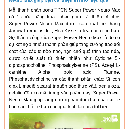
Neuro Max giúp bạn cải thiện trí nhớ hiệu quả
.
Mỗi thành phần trong TPCN Super Power Neuro Max
có 1 chức năng khác nhau giúp cải thiện trí nhớ.
Super Power Neuro Max được sản xuất bởi hãng
Jarrow Formulas, Inc, Hoa Kỳ sẽ là lựa chọn cho bạn.
Sự thành công của Super Power Neuro Max là do có
sự kết hợp nhiêu thành phần giúp tăng cường trao đổi
chất của các tế bào não, hạn chế quá trình lão hóa,
được chiết suất từ thiên nhiên như Cytidine 5’-
diphosphocholine, Phosphatidylserine (PS), Acetyl L-
carnitine, Alpha lipoic acid, Taurine,
Phosphatidylcholine và các thành phần khác: Silicon
dioxit, magiê stearat (nguồn gốc thực vật), xenluloza,
gelatin đều có mặt trong sản phẩm này. Super Power
Neuro Max giúp tăng cường trao đổi chất của các tế
bào não, hỗ trợ hạn chế quá trình lão hóa tốt hơn.