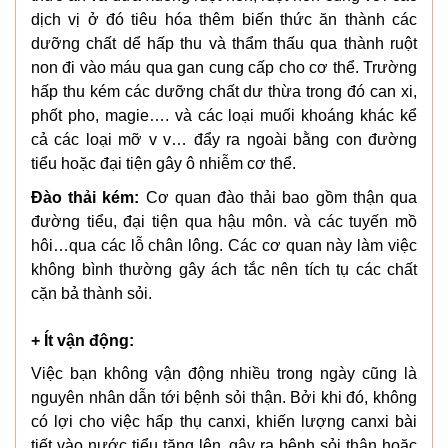
dịch vị ở đó tiêu hóa thêm biến thức ăn thành các
dưỡng chất dể hấp thu và thẩm thấu qua thành ruột
non đi vào máu qua gan cung cấp cho cơ thể. Trường
hấp thu kém các dưỡng chất dư thừa trong đó can xi,
phốt pho, magie…. và các loại muối khoáng khác kể
cả các loại mỡ v v… đẩy ra ngoài bằng con đường
tiểu hoặc đại tiện gây ô nhiễm cơ thể.
Đào thải kém:
Cơ quan đào thải bao gồm thận qua
đường tiểu, đại tiện qua hậu môn. và các tuyến mồ
hôi…qua các lỗ chân lông. Các cơ quan này làm việc
không bình thường gây ách tắc nên tích tụ các chất
cặn bả thành sỏi.
+ Ít vận động:
Việc bạn không vận động nhiều trong ngày cũng là
nguyên nhân dẫn tới bệnh sỏi thận. Bởi khi đó, không
có lợi cho việc hấp thụ canxi, khiến lượng canxi bài
tiết vào nước tiểu tăng lên, gây ra bệnh sỏi thận hoặc