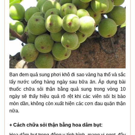
Bạn đem quả sung phơi khô đi sao vàng hạ thổ và sắc
lấy nước uống hàng ngày sau bữa ăn. Áp dụng bài
thuốc chữa sỏi thận bằng quả sung trong vòng 10
ngày sẽ thấy hiệu quả rõ rệt khi các viên sỏi bị bào
mòn dần, không còn xuất hiện các cơn đau quặn thận
nữa.
+ Cách chữa sỏi thận bằng hoa dâm bụt:
Hoa dâm bụt trong đông y tính bình, mang vị ngọt, đây