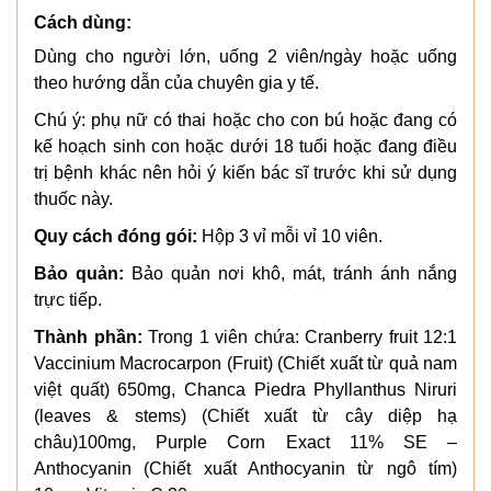
Cách dùng:
Dùng cho người lớn, uống 2 viên/ngày hoặc uống
theo hướng dẫn của chuyên gia y tế.
Chú ý: phụ nữ có thai hoặc cho con bú hoặc đang có
kế hoạch sinh con hoặc dưới 18 tuổi hoặc đang điều
trị bệnh khác nên hỏi ý kiến bác sĩ trước khi sử dụng
thuốc này.
Quy cách đóng gói:
Hộp 3 vỉ mỗi vỉ 10 viên.
Bảo quản:
Bảo quản nơi khô, mát, tránh ánh nắng
trực tiếp.
Thành phần:
Trong 1 viên chứa: Cranberry fruit 12:1
Vaccinium Macrocarpon (Fruit) (Chiết xuất từ quả nam
việt quất) 650mg, Chanca Piedra Phyllanthus Niruri
(leaves & stems) (Chiết xuất từ cây diệp hạ
châu)100mg, Purple Corn Exact 11% SE –
Anthocyanin (Chiết xuất Anthocyanin từ ngô tím)