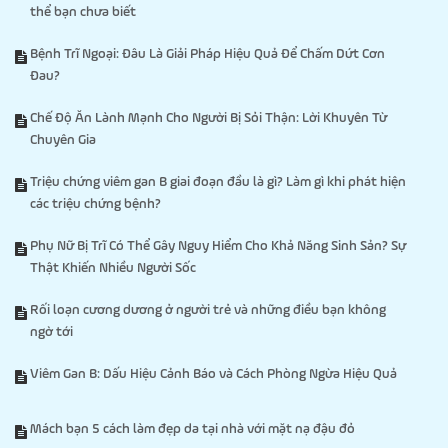
thể bạn chưa biết
Bệnh Trĩ Ngoại: Đâu Là Giải Pháp Hiệu Quả Để Chấm Dứt Cơn
Đau?
Chế Độ Ăn Lành Mạnh Cho Người Bị Sỏi Thận: Lời Khuyên Từ
Chuyên Gia
Triệu chứng viêm gan B giai đoạn đầu là gì? Làm gì khi phát hiện
các triệu chứng bệnh?
Phụ Nữ Bị Trĩ Có Thể Gây Nguy Hiểm Cho Khả Năng Sinh Sản? Sự
Thật Khiến Nhiều Người Sốc
Rối loạn cương dương ở người trẻ và những điều bạn không
ngờ tới
Viêm Gan B: Dấu Hiệu Cảnh Báo và Cách Phòng Ngừa Hiệu Quả
Mách bạn 5 cách làm đẹp da tại nhà với mặt nạ đậu đỏ