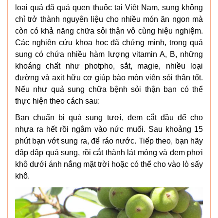
loại quả đã quá quen thuộc tại Việt Nam, sung không
chỉ trở thành nguyên liệu cho nhiều món ăn ngon mà
còn có khả năng chữa sỏi thận vô cùng hiệu nghiệm.
Các nghiên cứu khoa học đã chứng minh, trong quả
sung có chứa nhiều hàm lượng vitamin A, B, những
khoáng chất như photpho, sắt, magie, nhiều loại
đường và axit hữu cơ giúp bào mòn viên sỏi thận tốt.
Nếu như quả sung chữa bệnh sỏi thận bạn có thể
thực hiện theo cách sau:
Bạn chuẩn bị quả sung tươi, đem cắt đầu để cho
nhựa ra hết rồi ngâm vào nức muối. Sau khoảng 15
phút bạn vớt sung ra, để ráo nước. Tiếp theo, bạn hãy
đập dập quả sung, rồi cắt thành lát mỏng và đem phơi
khô dưới ánh nắng mặt trời hoặc có thể cho vào lò sấy
khô.