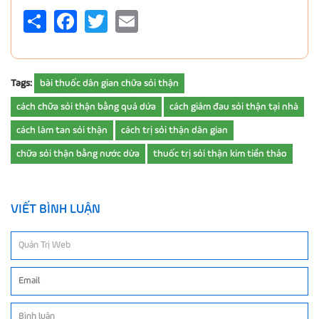
Share
Facebook
Twitter
Email
Tags:
bài thuốc dân gian chữa sỏi thận
cách chữa sỏi thận bằng quả dứa
cách giảm đau sỏi thận tại nhà
cách làm tan sỏi thận
cách trị sỏi thận dân gian
chữa sỏi thận bằng nước dừa
thuốc trị sỏi thận kim tiền thảo
VIẾT BÌNH LUẬN