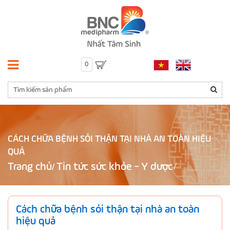
0
CÁCH CHỮA BỆNH SỎI THẬN TẠI NHÀ AN TOÀN HIỆU
QUẢ
Trang chủ
Tin tức sức khỏe - Y dược
/
Cách chữa bệnh sỏi thận tại nhà an toàn
hiệu quả