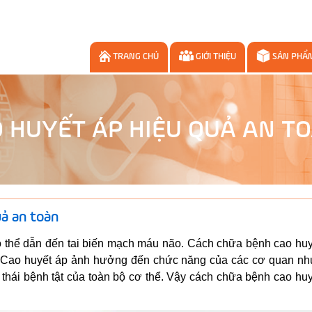
TRANG CHỦ
GIỚI THIỆU
SẢN PHẨ
 HUYẾT ÁP HIỆU QUẢ AN T
ả an toàn
ó thể dẫn đến tai biến mạch máu não. Cách chữa bệnh cao huy
i. Cao huyết áp ảnh hưởng đến chức năng của các cơ quan như
g thái bệnh tật của toàn bộ cơ thể. Vậy cách chữa bệnh cao hu