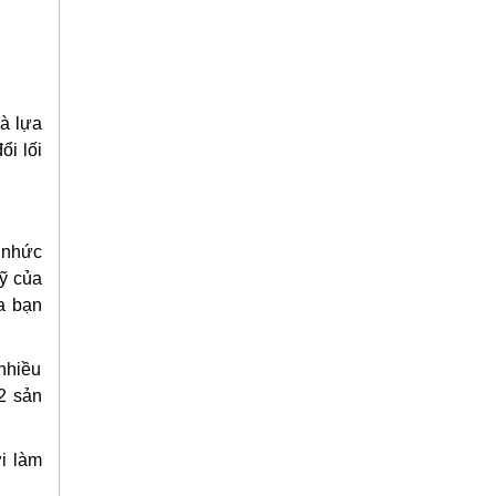
mà lựa
ổi lối
 nhức
sỹ của
a bạn
 nhiều
2 sản
i làm