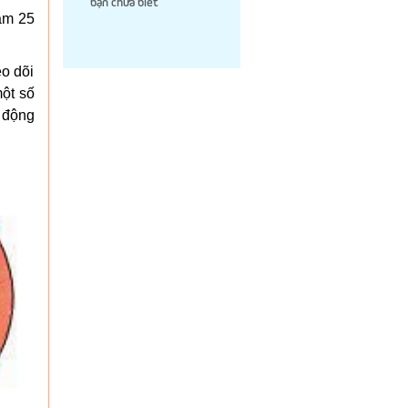
bạn chưa biết
ảm 25
eo dõi
một số
o động