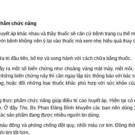
 phẩm chức năng
uyết áp khác nhau và thầy thuốc sẽ căn cứ bệnh trạng cụ thể 
i bệnh không nên ỷ lại vào thuốc mà xem nhẹ hiệu quả thay đ
a trị đầu tiên, bổ trợ và song hành với cách chữa bằng thuốc.
 gây ra một số biến chứng như choáng váng mặt mày, mệt mỏi,
n những biến chứng này thì cần ngay lập tức thông báo với bác 
ùng, hoặc đổi những loại thuốc khác phù hợp với sức khỏe củ
thực phẩm chức năng giúp điều trị cao huyết áp. Hiện tại có
p. Ở đây Ths. Bs Phan Đăng Bình khuyên các bạn nên dùng 
 các sản phẩm đang được nhiều người tin dùng.
 máu đông và phòng chống đột quỵ, nhồi máu cơ tim. Đồng thờ
i tim tốt hơn.