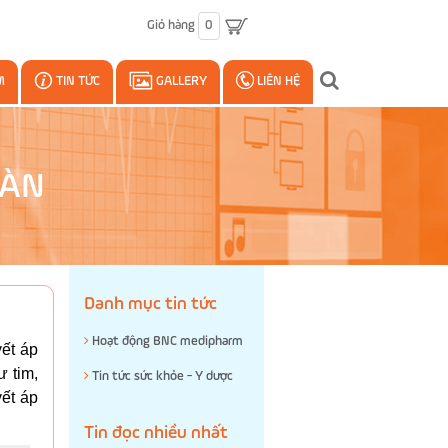
Giỏ hàng
0
M
TIN TỨC
GALLERY
LIÊN HỆ
OÀN
Danh mục tin tức
Hoạt động BNC medipharm
ết áp
 tim,
Tin tức sức khỏe - Y dược
yết áp
Tin đọc nhiều nhất