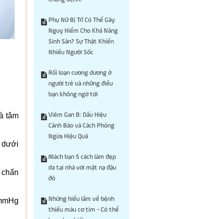
Phụ Nữ Bị Trĩ Có Thể Gây
Nguy Hiểm Cho Khả Năng
Sinh Sản? Sự Thật Khiến
Nhiều Người Sốc
Rối loạn cương dương ở
người trẻ và những điều
bạn không ngờ tới
là tâm
Viêm Gan B: Dấu Hiệu
Cảnh Báo và Cách Phòng
Ngừa Hiệu Quả
 dưới
Mách bạn 5 cách làm đẹp
da tại nhà với mặt nạ đậu
ì chẩn
đỏ
Những hiểu lầm về bệnh
 mmHg
thiếu máu cơ tim - Có thể