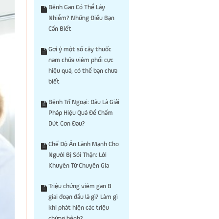
Bệnh Gan Có Thể Lây
Nhiễm? Những Điều Bạn
Cần Biết
Gợi ý một số cây thuốc
nam chữa viêm phổi cực
hiệu quả, có thể bạn chưa
biết
Bệnh Trĩ Ngoại: Đâu Là Giải
Pháp Hiệu Quả Để Chấm
Dứt Cơn Đau?
Chế Độ Ăn Lành Mạnh Cho
Người Bị Sỏi Thận: Lời
Khuyên Từ Chuyên Gia
Triệu chứng viêm gan B
giai đoạn đầu là gì? Làm gì
khi phát hiện các triệu
chứng bệnh?