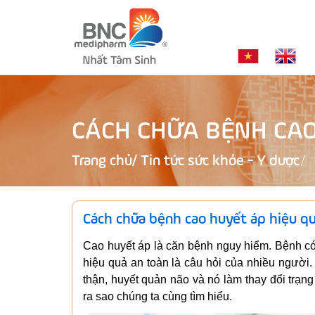
CÁCH CHỮA BỆNH CAO
Trang chủ
/
Tin tức sức khỏe - Y dược
Cách chữa bệnh cao huyết áp hiệu qu
Cao huyết áp là căn bệnh nguy hiểm. Bệnh c
hiệu quả an toàn là câu hỏi của nhiều ngườ
thận, huyết quản não và nó làm thay đổi trạn
ra sao chúng ta cùng tìm hiểu.