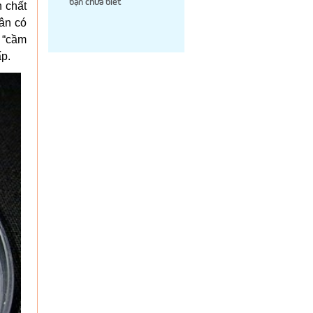
bạn chưa biết
h chất
hân có
ị “cầm
ấp.