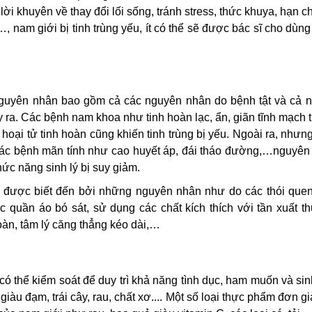
lời khuyên về thay đổi lối sống, tránh stress, thức khuya, hạn c
…, nam giới bị tinh trùng yếu, ít có thể sẽ được bác sĩ cho dùn
nguyên nhân bao gồm cả các nguyên nhân do bệnh tật và cả 
ra. Các bệnh nam khoa như tinh hoàn lạc, ẩn, giãn tĩnh mạch
 hoại tử tinh hoàn cũng khiến tinh trùng bị yếu. Ngoài ra, như
c các bệnh mãn tính như cao huyết áp, đái tháo đường,…nguyên
ức năng sinh lý bị suy giảm.
n được biết đến bởi những nguyên nhân như do các thói quen
quần áo bó sát, sử dụng các chất kích thích với tần xuất t
toàn, tâm lý căng thẳng kéo dài,…
ó thể kiểm soát để duy trì khả năng tình dục, ham muốn và si
iàu đạm, trái cây, rau, chất xơ.... Một số loại thực phẩm đơn g