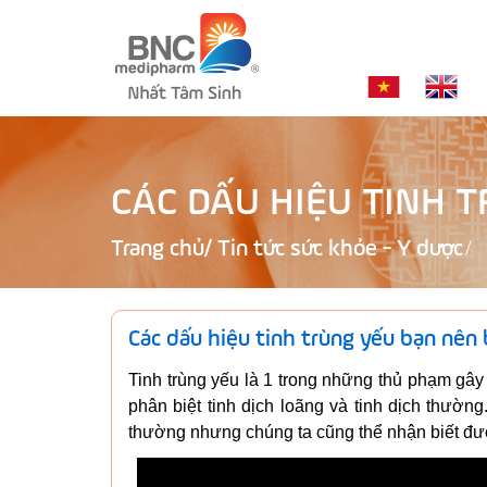
CÁC DẤU HIỆU TINH 
Trang chủ
/
Tin tức sức khỏe - Y dược
Các dấu hiệu tinh trùng yếu bạn nên 
Tinh trùng yếu là 1 trong những thủ phạm gây 
phân biệt tinh dịch loãng và tinh dịch thườn
thường nhưng chúng ta cũng thể nhận biết đư