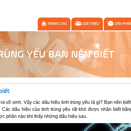
TRANG CHỦ
GIỚI THIỆU
SẢN PHẨ
TRÙNG YẾU BẠN NÊN BIẾT
biết
ra vô sinh. Vậy các dấu hiệu tinh trùng yếu là gì? Bạn nên biế
g. Các dấu hiệu của tinh trùng yếu rất khó được nhận biết bằ
ợc phần nào khi thấy những dấu hiệu sau.