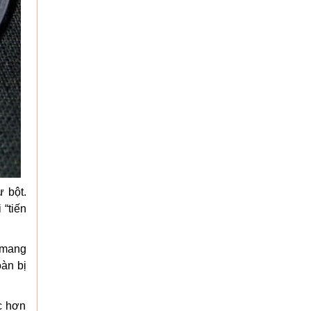
 bột.
 “tiến
 mang
oàn bị
c hơn