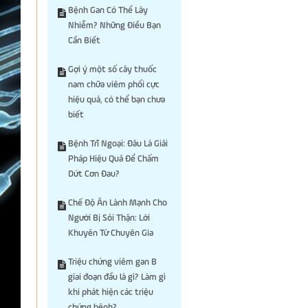
Bệnh Gan Có Thể Lây
Nhiễm? Những Điều Bạn
Cần Biết
Gợi ý một số cây thuốc
nam chữa viêm phổi cực
hiệu quả, có thể bạn chưa
biết
Bệnh Trĩ Ngoại: Đâu Là Giải
Pháp Hiệu Quả Để Chấm
Dứt Cơn Đau?
Chế Độ Ăn Lành Mạnh Cho
Người Bị Sỏi Thận: Lời
Khuyên Từ Chuyên Gia
Triệu chứng viêm gan B
giai đoạn đầu là gì? Làm gì
khi phát hiện các triệu
chứng bệnh?