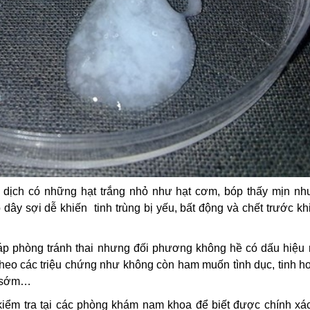
h dịch có những hạt trắng nhỏ như hạt cơm, bóp thấy mịn như
dây sợi dễ khiến tinh trùng bị yếu, bất động và chết trước khi
áp phòng tránh thai nhưng đối phương không hề có dấu hiệu
 theo các triệu chứng như không còn ham muốn tình dục, tinh h
h sớm…
i kiểm tra tại các phòng khám nam khoa để biết được chính xá