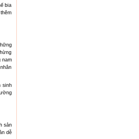
hế bia
g thêm
những
 thừng
ng nam
 nhân
 sinh
hường
nh sản
iản dễ