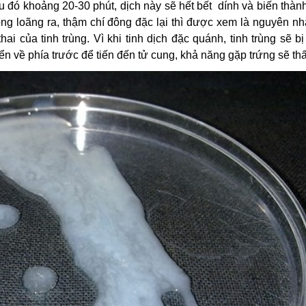
au đó khoảng 20-30 phút, dịch này sẽ hết bết dính và biến thàn
ông loãng ra, thậm chí đông đặc lại thì được xem là nguyên n
i của tinh trùng. Vì khi tinh dịch đặc quánh, tinh trùng sẽ b
n về phía trước để tiến đến tử cung, khả năng gặp trứng sẽ th