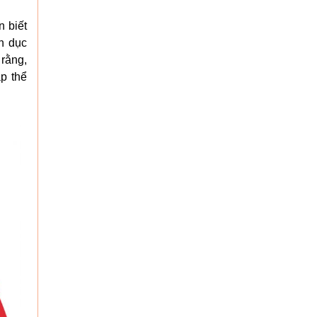
n biết
nh dục
rằng,
p thể