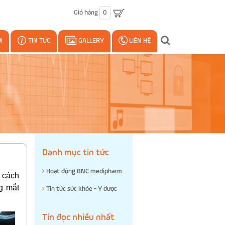
Giỏ hàng
0
M
TIN TỨC
GALLERY
LIÊN HỆ
Danh mục tin tức
Hoạt động BNC medipharm
t cách
ng mắt
Tin tức sức khỏe - Y dược
Tin đọc nhiều nhất