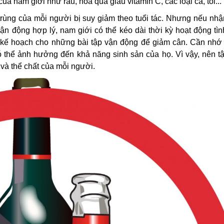
ủa nam giới như rau, hoa quả giàu vitamin C, các loại cá, tỏi...
rùng của mỗi người bị suy giảm theo tuổi tác. Nhưng nếu nhậ
n động hợp lý, nam giới có thể kéo dài thời kỳ hoạt động tì
 kế hoạch cho những bài tập vận động để giảm cân. Cần nhớ 
 thể ảnh hưởng đến khả năng sinh sản của họ. Vì vậy, nên tậ
và thể chất của mỗi người.