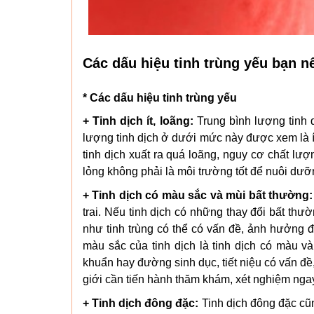
Các dấu hiệu tinh trùng yếu bạn nê
* Các dấu hiệu tinh trùng yếu
+ Tinh dịch ít, loãng:
Trung bình lượng tinh d
lượng tinh dịch ở dưới mức này được xem là ít
tinh dịch xuất ra quá loãng, nguy cơ chất lượn
lỏng không phải là môi trường tốt để nuôi dưỡn
+ Tinh dịch có màu sắc và mùi bất thường:
trai. Nếu tinh dịch có những thay đổi bất th
như tinh trùng có thể có vấn đề, ảnh hưởng
màu sắc của tinh dịch là tinh dịch có màu v
khuẩn hay đường sinh dục, tiết niệu có vấn đề
giới cần tiến hành thăm khám, xét nghiệm nga
+ Tinh dịch đông đặc:
Tinh dịch đông đặc cũn