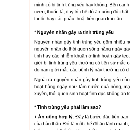
mình có bị tinh trùng yếu hay không. Bên cạnh 
rượu, thuốc lá, duy trì chế độ ăn uống đủ chất
thuốc hay các phẫu thuật liên quan khi cần.
* Nguyên nhân gây ra tinh trùng yếu
Nguyên nhân gây tinh trùng yếu gồm nhiều 
nguyên nhân do thói quen sống hằng ngày gây 
tinh hay các nhiễm khuẩn ở tinh hoàn gây teo,
giới bị tinh trùng yếu thường có tiền sử mắ
do nam giới mắc các bệnh lý này thường có ch
Ngoài ra nguyên nhân gây tinh trùng yếu cò
hoạt hằng ngày như tắm nước quá nóng, mặc 
xuyên, thói quen sinh hoạt tình dục không an 
* Tinh trùng yếu phải làm sao?
+ Ăn uống hợp lý:
Đây là bước đầu tiên bạn c
của bản thân. Đó là một chế độ ăn lành mạnh, g