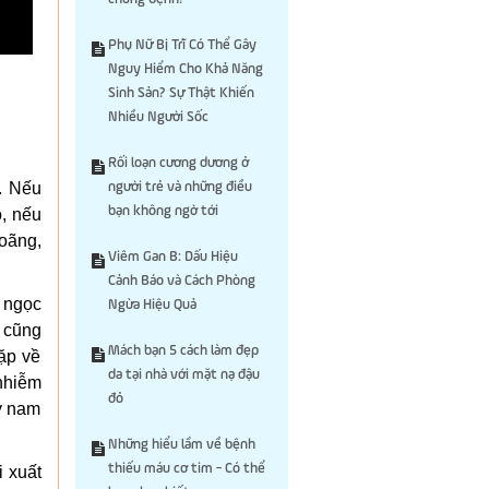
Phụ Nữ Bị Trĩ Có Thể Gây
Nguy Hiểm Cho Khả Năng
Sinh Sản? Sự Thật Khiến
Nhiều Người Sốc
Rối loạn cương dương ở
l. Nếu
người trẻ và những điều
bạn không ngờ tới
ó, nếu
loãng,
Viêm Gan B: Dấu Hiệu
Cảnh Báo và Cách Phòng
g ngọc
Ngừa Hiệu Quả
h cũng
Mách bạn 5 cách làm đẹp
ặp về
da tại nhà với mặt nạ đậu
nhiễm
đỏ
ày nam
Những hiểu lầm về bệnh
thiếu máu cơ tim - Có thể
i xuất