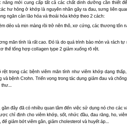
c năng mới cung cấp tất cả các chất dinh dưỡng cần thiết để
ác hư hỏng ở khớp là nguyên nhân gây ra đau, sưng liên qua
ụng ngăn cản lão hóa và thoái hóa khớp theo 2 cách:
 mềm dẻo và mịn màng rồi trở nên thô, xơ cứng, các thương tổn 
ơng mãn tính là rất cao. Đó là do quá trình bào mòn và rách tự
ơ thể tổng hợp collagen type 2 giảm xuống rõ rệt.
 rệt trong các bệnh viêm mãn tính như viêm khớp dạng thấp,
g và bệnh Crohn. Triển vọng trong tác dụng giảm đau và chốn
thư...
 gần đây đã có nhiều quan tâm đến việc sử dụng nó cho các v
ược chỉ định cho viêm khớp, sốt, nhức đầu, đau răng, ho, vi
để giảm bớt viêm gân, giảm cholesterol và huyết áp...