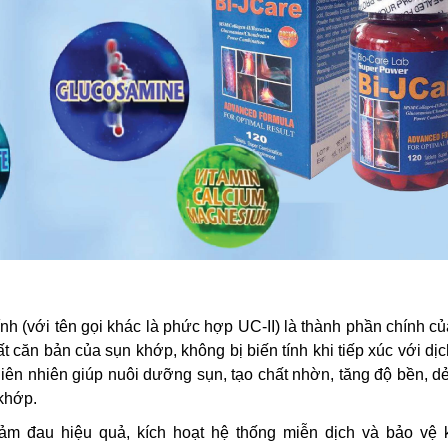
ính (với tên gọi khác là phức hợp UC-II) là thành phần chính c
 căn bản của sụn khớp, không bị biến tính khi tiếp xúc với dịc
thiên nhiên giúp nuôi dưỡng sụn, tạo chất nhờn, tăng độ bền, d
khớp.
iảm đau hiệu quả, kích hoạt hệ thống miễn dịch và bảo vệ 