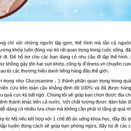
ông chỉ với những người tập gym, thể hình mà lẫn cả người
ương khớp luôn đóng vai trò rất quan trọng trong cuộc sống, đặ
 đi. Để hỗ trợ cho các bạn đang có nhu cầu đi tập thể hình,
ư không gây tổn hại sụn khớp, công ty iFitness.vn chuyên cun
ao từ các thương hiệu danh tiếng hàng đầu thế giới.
trọng như Glucosamine - 1 thành phần quan trọng trong quá 
iên cứu trên toàn cầu khẳng định tốt 100% và đã được hàng
ệu quả cực kỳ bất ngờ. Chúng tôi sẽ giúp bạn chọn được địa c
 tỉnh thành khác trên cả nước. Với chất lượng được đảm bảo 
ẽ dễ dàng có nhiều lựa chọn mà không cần phải lo lắng gì quá n
p từ Mỹ nếu kết hợp với 1 chế độ ăn uống khoa học, đầy đủ 
h tập luyện đúng cách sẽ giúp bạn phòng ngừa, đẩy lùi đi các