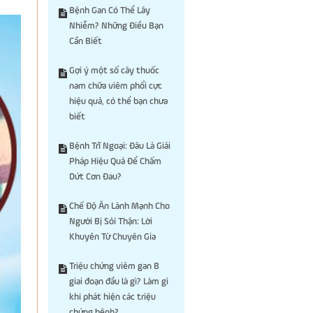
Bệnh Gan Có Thể Lây
Nhiễm? Những Điều Bạn
Cần Biết
Gợi ý một số cây thuốc
nam chữa viêm phổi cực
hiệu quả, có thể bạn chưa
biết
Bệnh Trĩ Ngoại: Đâu Là Giải
Pháp Hiệu Quả Để Chấm
Dứt Cơn Đau?
Chế Độ Ăn Lành Mạnh Cho
Người Bị Sỏi Thận: Lời
Khuyên Từ Chuyên Gia
Triệu chứng viêm gan B
giai đoạn đầu là gì? Làm gì
khi phát hiện các triệu
chứng bệnh?