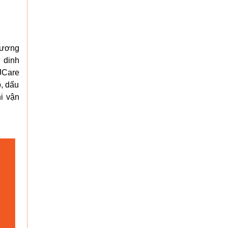
 xương
 dinh
-JCare
p, dấu
i vận