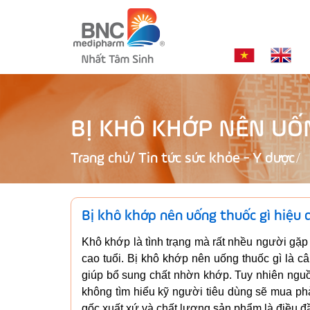
BỊ KHÔ KHỚP NÊN UỐ
Trang chủ
/
Tin tức sức khỏe - Y dược
Bị khô khớp nên uống thuốc gì hiệu 
Khô khớp là tình trạng mà rất nhều người gặp
cao tuổi. Bị khô khớp nên uống thuốc gì là c
giúp bổ sung chất nhờn khớp. Tuy nhiên ngu
không tìm hiểu kỹ người tiêu dùng sẽ mua phả
gốc xuất xứ và chất lượng sản phẩm là điều đ