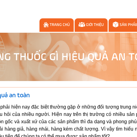
TRANG CHỦ
GIỚI THIỆU
SẢN PHẨ
NG THUỐC GÌ HIỆU QUẢ AN 
quả an toàn
 phải hiện nay đặc biệt thường gặp ở những đối tượng trung n
âu hỏi của nhiều người. Hiện nay trên thị trường có nhiều sả
ồn gốc và xuất xứ của các sản phẩm thì đa dạng và phong phú
i hàng giả, hàng nhái, hàng kém chất lượng. Vì vậy tìm hiểu
ầu tiên để chúng ta có thể mua được sản phẩm tốt?