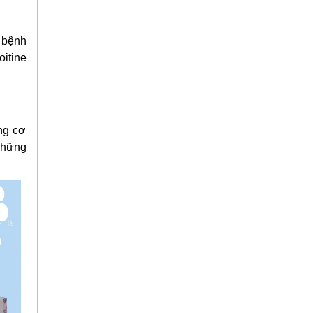
ị bệnh
itine
ng cơ
những