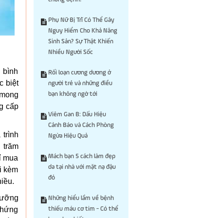
Phụ Nữ Bị Trĩ Có Thể Gây
Nguy Hiểm Cho Khả Năng
Sinh Sản? Sự Thật Khiến
Nhiều Người Sốc
 bình
Rối loạn cương dương ở
c biệt
người trẻ và những điều
 mong
bạn không ngờ tới
g cấp
Viêm Gan B: Dấu Hiệu
Cảnh Báo và Cách Phòng
trình
Ngừa Hiệu Quả
 trăm
Mách bạn 5 cách làm đẹp
hỉ mua
da tại nhà với mặt nạ đậu
đi kèm
đỏ
hiều.
dưỡng
Những hiểu lầm về bệnh
 chứng
thiếu máu cơ tim - Có thể