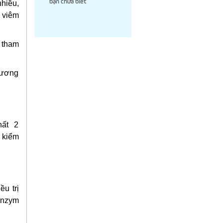
bạn chưa biết
hiều,
 viêm
 tham
 xương
hất 2
h kiểm
ều trị
enzym