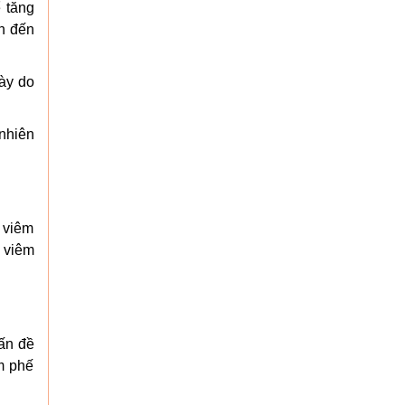
 tăng
n đến
này do
 nhiên
 viêm
g viêm
ấn đề
êm phế