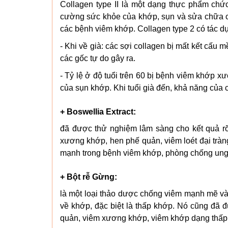
Collagen type II là một dạng thực phẩm chứ
cường sức khỏe của khớp, sụn và sửa chữa c
các bệnh viêm khớp. Collagen type 2 có tác d
- Khi về già: các sợi collagen bị mất kết cấu
các gốc tự do gây ra.
- Tỷ lệ ở độ tuổi trên 60 bị bệnh viêm khớp xư
của sụn khớp. Khi tuổi già đến, khả năng của c
+ Boswellia Extract:
đã được thử nghiệm lâm sàng cho kết quả rõ
xương khớp, hen phế quản, viêm loét đại tràn
mạnh trong bệnh viêm khớp, phòng chống ung 
+ Bột rễ Gừng:
là một loại thảo dược chống viêm mạnh mẽ và
về khớp, đặc biệt là thấp khớp. Nó cũng đã đ
quản, viêm xương khớp, viêm khớp dạng thấp, 