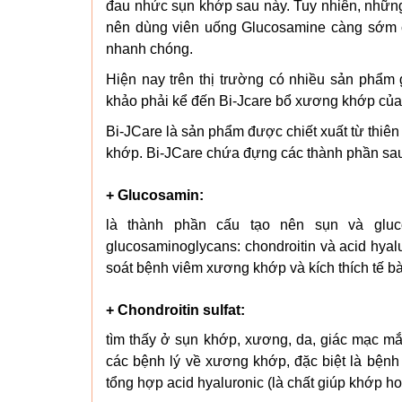
đau nhức sụn khớp sau này. Tuy nhiên, những
nên dùng viên uống Glucosamine càng sớm càn
nhanh chóng.
Hiện nay trên thị trường có nhiều sản phẩm
khảo phải kể đến Bi-Jcare bổ xương khớp của
Bi-JCare là sản phẩm được chiết xuất từ thiên
khớp. Bi-JCare chứa đựng các thành phần sa
+ Glucosamin:
là thành phần cấu tạo nên sụn và gluc
glucosaminoglycans: chondroitin và acid hyalu
soát bệnh viêm xương khớp và kích thích tế b
+ Chondroitin sulfat:
tìm thấy ở sụn khớp, xương, da, giác mạc mắt
các bệnh lý về xương khớp, đặc biệt là bệ
tổng hợp acid hyaluronic (là chất giúp khớp hoạ