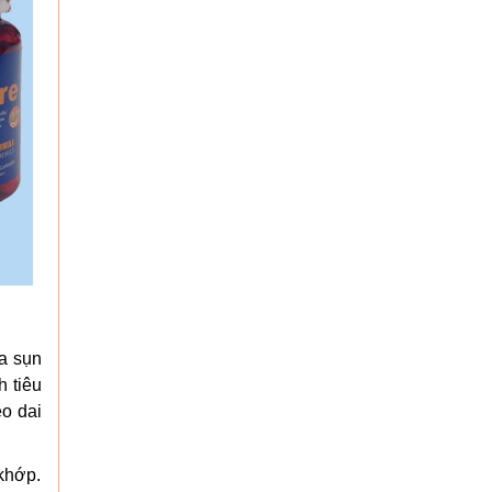
ủa sụn
h tiêu
ẻo dai
khớp.