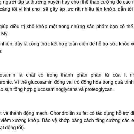
 người tập tạ thường xuyên hay chơi thể thao cường độ cao n
g tốt vì khi chơi sẽ gây áp lực rất nhiều lên khớp, dẫn tới
 giúp điều trị khô khớp một trong những sản phẩm bạn có thể
 Mỹ.
 nhiên, đây là công thức kết hợp toàn diện để hỗ trợ sức khỏe
u:
osamin là chất có trong thành phần phân tử của ít n
ronic. Vì thế glucosamin đóng vai trò đồng hóa trong quá trìn
ào sụn tổng hợp glucosaminoglycans và proteoglycan.
 và thành động mạch. Chondroitin sulfat có tác dụng hỗ trợ đi
nh viêm xương khớp. Bảo vệ khớp bằng cách tăng cường các 
t động tốt).