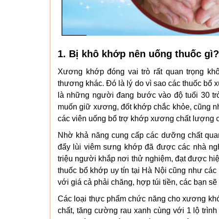
1. Bị khô khớp nên uống thuốc gì?
Xương khớp đóng vai trò rất quan trọng kh
thương khác. Đó là lý do vì sao các thuốc bổ x
là những người đang bước vào độ tuổi 30 trở
muốn giữ xương, đốt khớp chắc khỏe, cũng nh
các viên uống bổ trợ khớp xương chất lượng c
Nhờ khả năng cung cấp các dưỡng chất quan 
đẩy lùi viêm sưng khớp đã được các nhà ngh
triệu người khắp nơi thử nghiệm, đạt được hi
thuốc bổ khớp uy tín tại Hà Nội cũng như các
với giá cả phải chăng, hợp túi tiền, các bạn s
Các loại thực phẩm chức năng cho xương khớ
chất, tăng cường rau xanh cùng với 1 lộ trìn