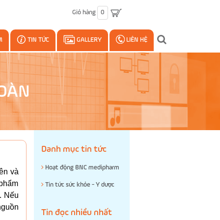
Giỏ hàng
0
M
TIN TỨC
GALLERY
LIÊN HỆ
TOÀN
Danh mục tin tức
Hoạt động BNC medipharm
iên và
n phẩm
Tin tức sức khỏe - Y dược
. Nếu
 nguồn
Tin đọc nhiều nhất