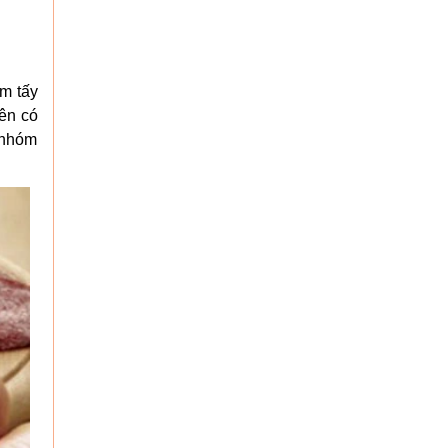
êm tấy
ên có
 nhóm