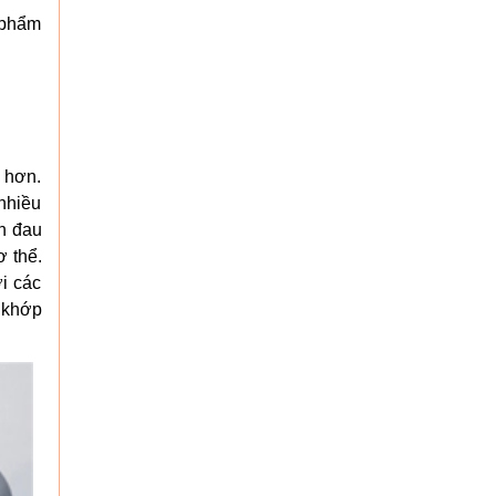
c phẩm
 hơn.
nhiều
h đau
 thể.
i các
 khớp