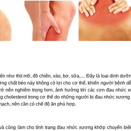
đến như thịt mỡ, đồ chiên, xào, bơ, sữa,… Đây là loại dinh dư
ng chất béo này không có lợi cho cơ thể, khiến người bệnh d
h trở nên nghiêm trọng hơn, ảnh hưởng tới các cơn đau nhức 
ng cholesterol trong cơ thể do những người bị đau nhức xương
mạch, nên cần có chế độ ăn phù hợp.
và cũng làm cho tình trạng đau nhức xương khớp chuyển biế