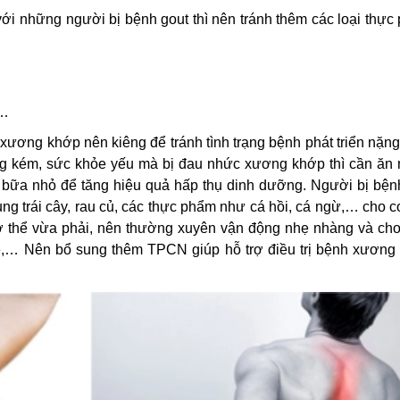
 với những người bị bệnh gout thì nên tránh thêm các loại thự
,…
ương khớp nên kiêng để tránh tình trạng bệnh phát triển nặng
ng kém, sức khỏe yếu mà bị đau nhức xương khớp thì cần ăn 
 bữa nhỏ để tăng hiệu quả hấp thụ dinh dưỡng. Người bị bện
 trái cây, rau củ, các thực phẩm như cá hồi, cá ngừ,… cho cơ
cơ thể vừa phải, nên thường xuyên vận động nhẹ nhàng và chơ
xe,… Nên bổ sung thêm TPCN giúp hỗ trợ điều trị bệnh xương