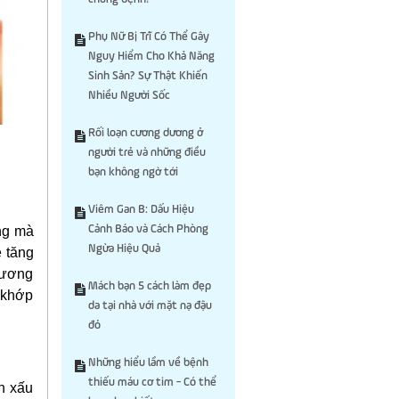
Phụ Nữ Bị Trĩ Có Thể Gây
Nguy Hiểm Cho Khả Năng
Sinh Sản? Sự Thật Khiến
Nhiều Người Sốc
Rối loạn cương dương ở
người trẻ và những điều
bạn không ngờ tới
Viêm Gan B: Dấu Hiệu
Cảnh Báo và Cách Phòng
ỡng mà
Ngừa Hiệu Quả
ễ tăng
xương
Mách bạn 5 cách làm đẹp
 khớp
da tại nhà với mặt nạ đậu
đỏ
Những hiểu lầm về bệnh
thiếu máu cơ tim - Có thể
n xấu