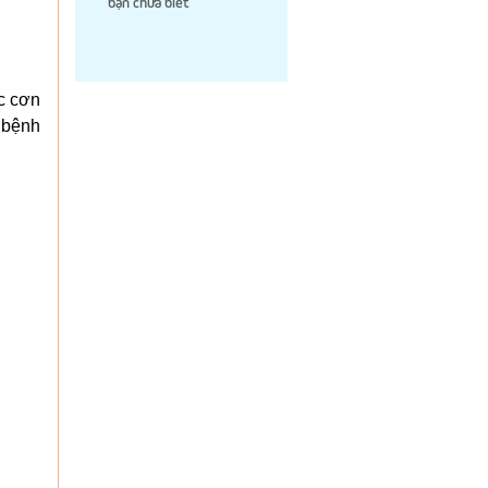
bạn chưa biết
ác cơn
 bệnh