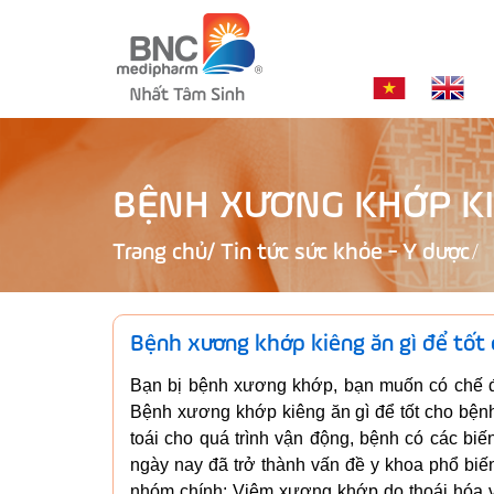
BỆNH XƯƠNG KHỚP KI
Trang chủ
/
Tin tức sức khỏe - Y dược
Bệnh xương khớp kiêng ăn gì để tốt
Bạn bị bệnh xương khớp, bạn muốn có chế độ
Bệnh xương khớp kiêng ăn gì để tốt cho bện
toái cho quá trình vận động, bệnh có các bi
ngày nay đã trở thành vấn đề y khoa phổ biế
nhóm chính: Viêm xương khớp do thoái hóa và