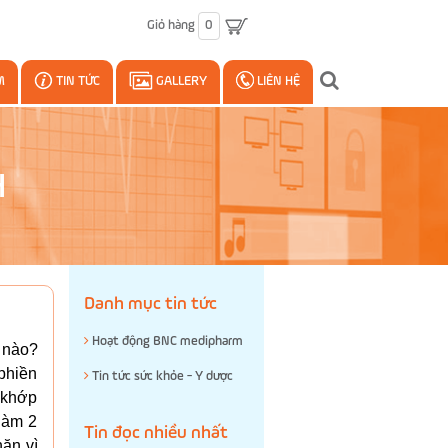
Giỏ hàng
0
M
TIN TỨC
GALLERY
LIÊN HỆ
H
Danh mục tin tức
Hoạt động BNC medipharm
 nào?
phiền
Tin tức sức khỏe - Y dược
 khớp
làm 2
Tin đọc nhiều nhất
ăn vì