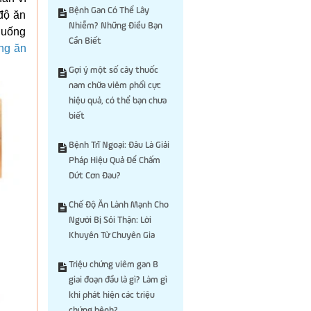
Bệnh Gan Có Thể Lây
độ ăn
Nhiễm? Những Điều Bạn
 uống
Cần Biết
ng ăn
Gợi ý một số cây thuốc
nam chữa viêm phổi cực
hiệu quả, có thể bạn chưa
biết
Bệnh Trĩ Ngoại: Đâu Là Giải
Pháp Hiệu Quả Để Chấm
Dứt Cơn Đau?
Chế Độ Ăn Lành Mạnh Cho
Người Bị Sỏi Thận: Lời
Khuyên Từ Chuyên Gia
Triệu chứng viêm gan B
giai đoạn đầu là gì? Làm gì
khi phát hiện các triệu
chứng bệnh?