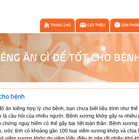
TRANG CHỦ
GIỚI THIỆU
SẢN PHẨ
ÊNG ĂN GÌ ĐỂ TỐT CHO BỆN
 cho bệnh
 ăn kiêng hợp lý cho bệnh, bạn chưa biết liệu trình như thế
h là câu hỏi của nhiều người. Bệnh xương khớp gây ra nhiều 
ến chứng nguy hiểm có thể gây bại liệt toàn thân. Bệnh xương
n, ước tính có khoảng gần 100 loại viêm xương khớp và chia 
 viêm xương khớp do viêm.Việc điều trị gặp rất nhiều khó kh