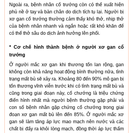
Ngoài ra, bệnh nhân cổ trướng còn có thể xuất hiện
phù nề ở tay và bàn chân do dịch tích tụ lại. Người bị
xơ gan cổ trướng thường cảm thấy khó thở, nhịp thở
của bệnh nhân nhanh và ngắn hoặc rất khó khăn để
có thể thở sâu do dịch ảnh hưởng lên phổi.
* Cơ chế hình thành bệnh ở người xơ gan cổ
trướng
Ở người mắc xơ gan khi thương tổn lan rộng, gan
không còn khả năng hoạt động bình thường nữa, tình
trạng mất bù sẽ xảy ra. Khoảng 80 đến 90% mô gan bị
tổn thương vĩnh viễn trước khi có tình trạng mất bù và
cũng trong giai đoạn này, cổ chướng là triệu chứng
điển hình nhất mà người bệnh thường gặp phải và
con số bệnh nhân gặp chứng cổ chướng trong giai
đoạn xơ gan mất bù lên đến 85%. Ở người mắc xơ
gan sẽ làm tăng áp lực mao mạch nên nước và các
chất bị đẩy ra khỏi lòng mạch, đồng thời áp lực thẩm