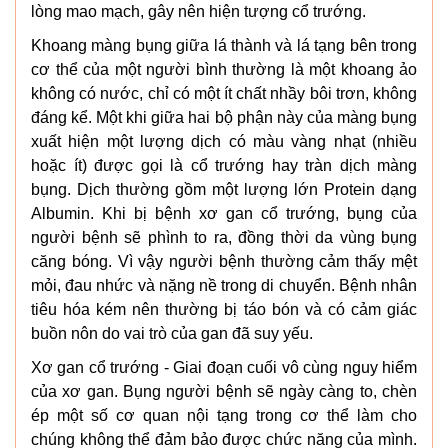
lòng mao mạch, gây nên hiện tượng cổ trướng.
Khoang màng bụng giữa lá thành và lá tạng bên trong
cơ thể của một người bình thường là một khoang ảo
không có nước, chỉ có một ít chất nhầy bôi trơn, không
đáng kể. Một khi giữa hai bộ phận này của màng bụng
xuất hiện một lượng dịch có màu vàng nhạt (nhiều
hoặc ít) được gọi là cổ trướng hay tràn dịch màng
bụng. Dịch thường gồm một lượng lớn Protein dạng
Albumin. Khi bị bệnh xơ gan cổ trướng, bụng của
người bệnh sẽ phình to ra, đồng thời da vùng bụng
căng bóng. Vì vậy người bệnh thường cảm thấy mệt
mỏi, đau nhức và nặng nề trong di chuyển. Bệnh nhân
tiêu hóa kém nên thường bị táo bón và có cảm giác
buồn nôn do vai trò của gan đã suy yếu.
Xơ gan cổ trướng - Giai đoạn cuối vô cùng nguy hiểm
của xơ gan. Bụng người bệnh sẽ ngày càng to, chèn
ép một số cơ quan nội tạng trong cơ thể làm cho
chúng không thể đảm bảo được chức năng của mình.