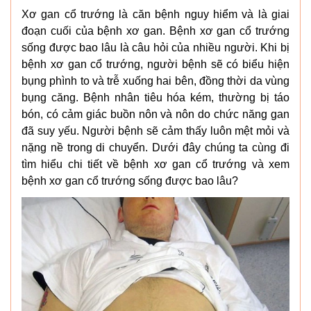
Xơ gan cổ trướng là căn bệnh nguy hiểm và là giai
đoạn cuối của bệnh xơ gan. Bệnh xơ gan cổ trướng
sống được bao lâu là câu hỏi của nhiều người. Khi bị
bệnh xơ gan cổ trướng, người bệnh sẽ có biểu hiện
bụng phình to và trễ xuống hai bên, đồng thời da vùng
bụng căng. Bệnh nhân tiêu hóa kém, thường bị táo
bón, có cảm giác buồn nôn và nôn do chức năng gan
đã suy yếu. Người bệnh sẽ cảm thấy luôn mệt mỏi và
nặng nề trong di chuyển. Dưới đây chúng ta cùng đi
tìm hiểu chi tiết về bệnh xơ gan cổ trướng và xem
bệnh xơ gan cổ trướng sống được bao lâu?