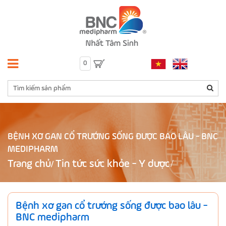
0
BỆNH XƠ GAN CỔ TRƯỚNG SỐNG ĐƯỢC BAO LÂU - BNC
MEDIPHARM
Trang chủ
Tin tức sức khỏe - Y dược
/
Bệnh xơ gan cổ trướng sống được bao lâu -
BNC medipharm