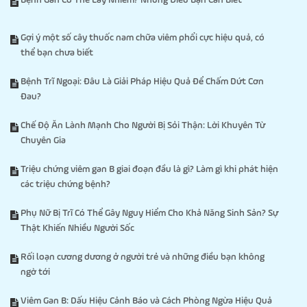
Bệnh Gan Có Thể Lây Nhiễm? Những Điều Bạn Cần Biết
Gợi ý một số cây thuốc nam chữa viêm phổi cực hiệu quả, có
thể bạn chưa biết
Bệnh Trĩ Ngoại: Đâu Là Giải Pháp Hiệu Quả Để Chấm Dứt Cơn
Đau?
Chế Độ Ăn Lành Mạnh Cho Người Bị Sỏi Thận: Lời Khuyên Từ
Chuyên Gia
Triệu chứng viêm gan B giai đoạn đầu là gì? Làm gì khi phát hiện
các triệu chứng bệnh?
Phụ Nữ Bị Trĩ Có Thể Gây Nguy Hiểm Cho Khả Năng Sinh Sản? Sự
Thật Khiến Nhiều Người Sốc
Rối loạn cương dương ở người trẻ và những điều bạn không
ngờ tới
Viêm Gan B: Dấu Hiệu Cảnh Báo và Cách Phòng Ngừa Hiệu Quả