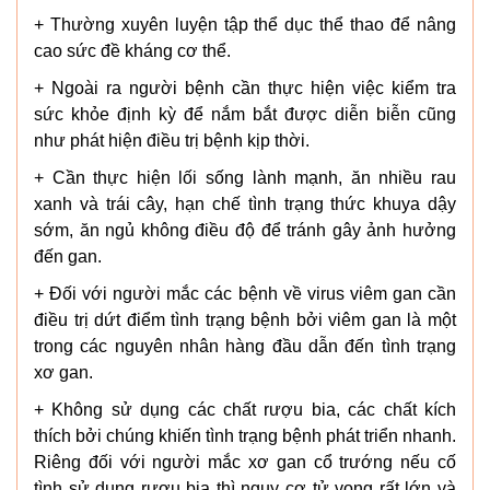
+ Thường xuyên luyện tập thể dục thể thao để nâng
cao sức đề kháng cơ thể.
+ Ngoài ra người bệnh cần thực hiện việc kiểm tra
sức khỏe định kỳ để nắm bắt được diễn biễn cũng
như phát hiện điều trị bệnh kịp thời.
+ Cần thực hiện lối sống lành mạnh, ăn nhiều rau
xanh và trái cây, hạn chế tình trạng thức khuya dậy
sớm, ăn ngủ không điều độ để tránh gây ảnh hưởng
đến gan.
+ Đối với người mắc các bệnh về virus viêm gan cần
điều trị dứt điểm tình trạng bệnh bởi viêm gan là một
trong các nguyên nhân hàng đầu dẫn đến tình trạng
xơ gan.
+ Không sử dụng các chất rượu bia, các chất kích
thích bởi chúng khiến tình trạng bệnh phát triển nhanh.
Riêng đối với người mắc xơ gan cổ trướng nếu cố
tình sử dụng rượu bia thì nguy cơ tử vong rất lớn và