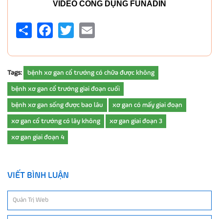
VIDEO CÔNG DỤNG FUNADIN
Share
Facebook
Twitter
Email
Tags:
bệnh xơ gan cổ trướng có chữa được không
bệnh xơ gan cổ trướng giai đoạn cuối
bệnh xơ gan sống được bao lâu
xơ gan có mấy giai đoạn
xơ gan cổ trướng có lây không
xơ gan giai đoạn 3
xơ gan giai đoạn 4
VIẾT BÌNH LUẬN