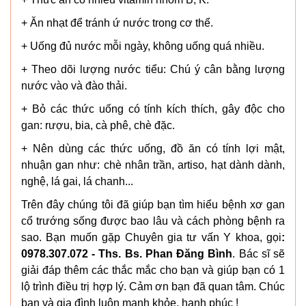
+ Ăn nhạt để tránh ứ nước trong cơ thể.
+ Uống đủ nước mỗi ngày, không uống quá nhiều.
+ Theo dõi lượng nước tiểu: Chú ý cân bằng lượng
nước vào và đào thải.
+ Bỏ các thức uống có tính kích thích, gây độc cho
gan: rượu, bia, cà phê, chè đặc.
+ Nên dùng các thức uống, đồ ăn có tính lợi mật,
nhuận gan như: chè nhân trần, artiso, hạt dành dành,
nghệ, lá gai, lá chanh...
Trên đây chúng tôi đã giúp bạn tìm hiểu bệnh xơ gan
cổ trướng sống được bao lâu và cách phòng bệnh ra
sao. Bạn muốn gặp Chuyên gia tư vấn Y khoa, gọi
:
0978.307.072 - Ths. Bs. Phan Đăng Bình
. Bác sĩ sẽ
giải đáp thêm các thắc mắc cho bạn và giúp bạn có 1
lộ trình điều trị hợp lý. Cảm ơn bạn đã quan tâm. Chúc
bạn và gia đình luôn mạnh khỏe, hạnh phúc !