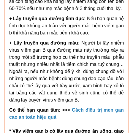
sẽ còn tăng cao khả năng lây nhiễm sang con lên đến
60-70% nếu như mẹ mắc bệnh ở 3 tháng cuối thai kỳ.
+ Lây truyền qua đường tình dục:
Nếu bạn quan hệ
tình dục không an toàn với người mắc bệnh viêm gan
b thì khả năng bạn mắc bệnh khá cao.
+ Lây truyền qua đường máu:
Người bị lây nhiễm
virus viêm gan B qua đường máu này thường xảy ra
trong một số trường hợp cụ thể như truyền máu, phẫu
thuật nhưng nhiều nhất là tiêm chích ma tuý chung…
Ngoài ra, nếu như không để ý khi dùng chung đồ với
những người mắc bệnh: dùng chung dao cạo râu, bàn
chải có thể lây qua vết trầy xước, xăm hình hay xỏ lỗ
tai bằng các vật dụng thiếu vệ sinh cũng có thể dễ
dàng lây truyền virus viêm gan B.
Có thể bạn quan tâm: >>>
Cách điều trị men gan
cao an toàn hiệu quả
* Vậy viêm gan b có lây qua đường ăn uống, giao