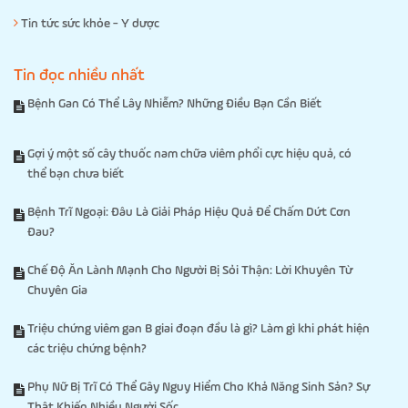
Tin tức sức khỏe - Y dược
Tin đọc nhiều nhất
Bệnh Gan Có Thể Lây Nhiễm? Những Điều Bạn Cần Biết
Gợi ý một số cây thuốc nam chữa viêm phổi cực hiệu quả, có
thể bạn chưa biết
Bệnh Trĩ Ngoại: Đâu Là Giải Pháp Hiệu Quả Để Chấm Dứt Cơn
Đau?
Chế Độ Ăn Lành Mạnh Cho Người Bị Sỏi Thận: Lời Khuyên Từ
Chuyên Gia
Triệu chứng viêm gan B giai đoạn đầu là gì? Làm gì khi phát hiện
các triệu chứng bệnh?
Phụ Nữ Bị Trĩ Có Thể Gây Nguy Hiểm Cho Khả Năng Sinh Sản? Sự
Thật Khiến Nhiều Người Sốc