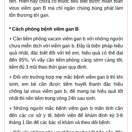
đời. Hiện nay chưa có thuốc tiêu diệt được hoàn toàn
virus viêm gan B mà chỉ ngăn chúng bùng phát làm
tổn thương tới gan.
* Cách phòng bệnh viêm gan B
+ Cần tiêm phòng vacxin viêm gan b với những người
chưa miễn dịch với viêm gan b. Đây là biện pháp hiệu
quả nhất, đặc biệt đối với trẻ em, hiệu quả có thể đạt
đến 95%. Vì vậy cần tiêm phòng càng sớm càng tốt,
tiêm đủ 3 mũi theo thời gian quy định.
+ Đối với trường hợp mẹ mắc bệnh viêm gan b thì khi
sinh, em bé cần được tiêm huyết thanh đặc hiệu
chống lại virus viêm gan b, để mang lại hiệu quả tốt
nhất thì nên tiêm trong vòng 24h sau sinh.
+ Những người mắc bệnh viêm gan b mãn tính cần
đến các cơ sở y tế, bệnh viện để khám định kỳ 3-6
tháng 1 lần để các bác sĩ khám và theo dõi bệnh.