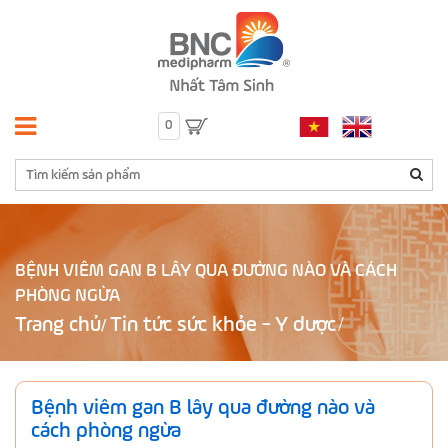
0
BỆNH VIÊM GAN B LÂY QUA ĐƯỜNG NÀO VÀ CÁCH
PHÒNG NGỪA
Trang chủ
Tin tức sức khỏe - Y dược
/
Bệnh viêm gan B lây qua đường nào và
cách phòng ngừa