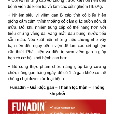
+ Đối với những cặp vợ chồng trước kết hôn nên đến
bệnh viện để kiểm tra và làm các xét nghiệm HBsAg.
+ Nhiễm siêu vi viêm gan B cấp tính có biểu hiện
giống cảm cúm, thỉnh thoảng có cảm giác buồn nôn, ói
mửa. Ðôi khi, nhiễm trùng cấp có thể nặng hơn với
triệu chứng vàng da, vàng mắt, đau bụng, nước tiểu
sẫm màu. Nếu xuất hiện những triệu chứng như vậy
bạn nên đến ngay bệnh viện để làm các xét nghiệm
cần thiết. Phát hiện và điều trị sớm viêm gan b giúp
bạn có cơ hội khỏi bệnh cao hơn.
+ Bổ sung thực phẩm chức năng giúp tăng cường
chức năng gan hàng ngày, để có 1 lá gan khỏe có thể
chống chọi được các loại bệnh.
Funadin – Giải độc gan – Thanh lọc thận – Thông
khí phổi