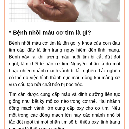
* Bệnh nhồi máu cơ tim là gì?
Bệnh nhồi máu cơ tim là tên gọi y khoa của cơn đau
tim cấp, đây là tình trạng nguy hiểm đến tính mạng.
Bệnh xảy ra khi lượng máu nuôi tim bị cắt đứt đột
ngột, làm chết tế bào cơ tim. Nguyên nhân là do một
hoặc nhiều nhánh mạch vành bị tắc nghẽn. Tắc nghẽn
có thể do việc hình thành cục máu đông khi mảng xơ
vữa cấu tạo bởi chất béo bị boc tróc.
Tim cần được cung cấp máu và dinh dưỡng liên tục
giống như bất kỳ mô cơ nào trong cơ thể. Hai nhánh
động mạch vành lớn cung cấp oxy cho cơ tim. Nếu
một trong các động mạch lớn hay các nhánh nhỏ bị
tắc đột ngột thì một phần tim sẽ bị thiếu oxy, tình trạng
này gọi là thiếu máu cơ tim.