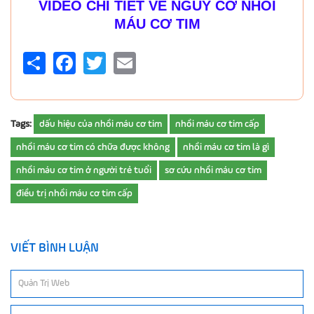
VIDEO CHI TIẾT VỀ NGUY CƠ NHỒI
MÁU CƠ TIM
Share
Facebook
Twitter
Email
Tags:
dấu hiệu của nhồi máu cơ tim
nhồi máu cơ tim cấp
nhồi máu cơ tim có chữa được không
nhồi máu cơ tim là gì
nhồi máu cơ tim ở người trẻ tuổi
sơ cứu nhồi máu cơ tim
điều trị nhồi máu cơ tim cấp
VIẾT BÌNH LUẬN