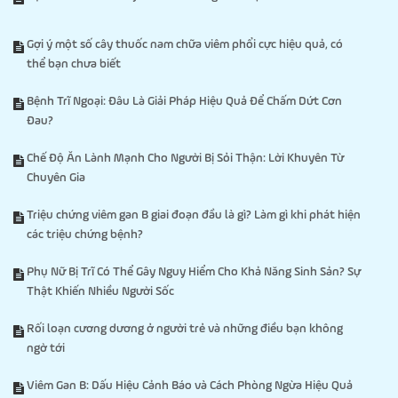
Gợi ý một số cây thuốc nam chữa viêm phổi cực hiệu quả, có
thể bạn chưa biết
Bệnh Trĩ Ngoại: Đâu Là Giải Pháp Hiệu Quả Để Chấm Dứt Cơn
Đau?
Chế Độ Ăn Lành Mạnh Cho Người Bị Sỏi Thận: Lời Khuyên Từ
Chuyên Gia
Triệu chứng viêm gan B giai đoạn đầu là gì? Làm gì khi phát hiện
các triệu chứng bệnh?
Phụ Nữ Bị Trĩ Có Thể Gây Nguy Hiểm Cho Khả Năng Sinh Sản? Sự
Thật Khiến Nhiều Người Sốc
Rối loạn cương dương ở người trẻ và những điều bạn không
ngờ tới
Viêm Gan B: Dấu Hiệu Cảnh Báo và Cách Phòng Ngừa Hiệu Quả