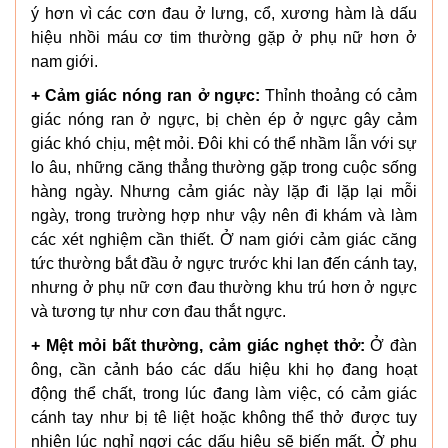
ý hơn vì các cơn đau ở lưng, cổ, xương hàm là dấu
hiệu nhồi máu cơ tim thường gặp ở phụ nữ hơn ở
nam giới.
+ Cảm giác nóng ran ở ngực:
Thỉnh thoảng có cảm
giác nóng ran ở ngực, bị chèn ép ở ngực gây cảm
giác khó chịu, mệt mỏi. Đôi khi có thể nhầm lẫn với sự
lo âu, những căng thẳng thường gặp trong cuộc sống
hàng ngày. Nhưng cảm giác này lặp đi lặp lại mỗi
ngày, trong trường hợp như vậy nên đi khám và làm
các xét nghiệm cần thiết. Ở nam giới cảm giác căng
tức thường bắt đầu ở ngực trước khi lan đến cánh tay,
nhưng ở phụ nữ cơn đau thường khu trú hơn ở ngực
và tương tự như cơn đau thắt ngực.
+ Mệt mỏi bất thường, cảm giác nghẹt thở:
Ở đàn
ông, cần cảnh báo các dấu hiệu khi họ đang hoạt
động thể chất, trong lúc đang làm việc, có cảm giác
cánh tay như bị tê liệt hoặc không thể thở được tuy
nhiên lúc nghỉ ngơi các dấu hiệu sẽ biến mất. Ở phụ