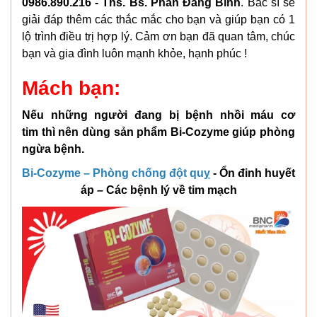
0986.890.216 - Ths. Bs. Phan Đăng Bình
. Bác sĩ sẽ
giải đáp thêm các thắc mắc cho bạn và giúp bạn có 1
lộ trình điều trị hợp lý. Cảm ơn bạn đã quan tâm, chúc
bạn và gia đình luôn mạnh khỏe, hạnh phúc !
Mách bạn:
Nếu những người đang bị bệnh nhồi máu cơ
tim thì nên dùng sản phẩm Bi-Cozyme giúp phòng
ngừa bệnh.
Bi-Cozyme – Phòng chống đột quỵ
- Ổn đinh huyết
áp – Các bệnh lý về tim mạch