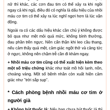
nữ thì khác, các cơn đau tim có thể xảy ra khi ngồi
ngay cả khi ngủ, điều đó có nghĩa là dấu hiệu của nhồi
máu cơ tim có thể xảy ra lúc nghĩ ngơi hơn là lúc vận
động.
Ngoài ra có các dấu hiệu khác cần chú ý không được
bỏ qua như mệt mỏi quá mức, không bình thường,
đau phần trên ngực. Nên cẩn thận khi leo cầu thang,
nếu cảm thấy quá mệt, cảm giác ngột thở và căng tức
ở ngực, không nên chậm trễ cần đi khám ngay.
+ Nhồi máu cơ tim cũng có thể xuất hiện kèm theo
một số triệu chứng
khác như toát mồ hôi lạnh, nôn,
choáng váng. Một số bệnh nhân còn xuất hiện cảm
giác như "trời sắp sụp".
* Cách phòng bệnh nhồi máu cơ tim ở
người già
+ Không hút thuốc lá:
Nếu bạn chưa hút thuốc lá thì