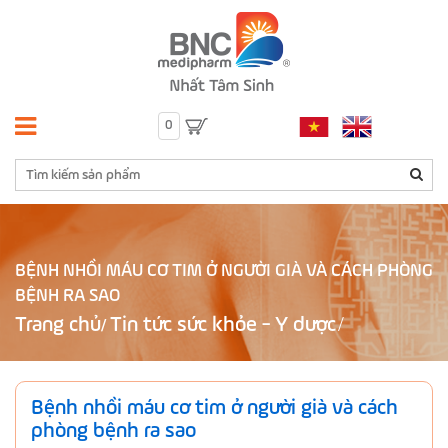
0
BỆNH NHỒI MÁU CƠ TIM Ở NGƯỜI GIÀ VÀ CÁCH PHÒNG
BỆNH RA SAO
Trang chủ
Tin tức sức khỏe - Y dược
/
Bệnh nhồi máu cơ tim ở người già và cách
phòng bệnh ra sao