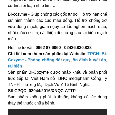
cơ tim, rối loạn nhịp tim,…
Bi-cozyme - Giúp chống các gốc tự do. Hỗ trợ hạn chế
sự hình thành các cục máu đông. Hỗ trợ chống xơ
vữa động mạch, giảm nguy cơ tắc nghẽn mạch máu,
nhồi máu cơ tim, cải thiện di chứng sau tai biến mạch
máu…
Hotline tư vấn:
0962 87 6060 - 02436.830.838
Chi tiết xem thêm sản phẩm tại Website:
TPCN: Bi-
Cozyme - Phòng chống đột quỵ, ổn định huyết áp,
tai biến
Sản phẩm Bi-Cozyme được nhập khẩu và phân phối
trực tiếp tại Việt Nam bởi BNC medipharm Công Ty
TNHH Thương Mại Dịch Vụ Y Tế Bình Nghĩa
Số GPQC: 02044/2016/XNQC-ATTP
Sản phẩm không phải là thuốc, không có tác dụng
thay thế thuốc chữa bệnh.