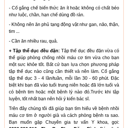
- Cố gắng chế biến thức ăn ít hoặc không có chất béo
như luộc, chần, hạn chế dùng đồ rán.
- Không nên ăn phủ tạng động vật như gan, não, thận,
tim ...
- Cần ăn nhiều rau, quả.
+ Tập thể dục đều đặn:
Tập thể dục đều đặn vừa có
thể giúp phòng chống nhồi máu cơ tim vừa cho bạn
một sưc khỏe tốt. Bất cứ bạn lựa chọn phương pháp
tập thể dục nào cũng cần thiết và nên làm. Cố gắng
tập thể dục 3 - 4 lần/tuần, mỗi lần 30 - 60 phút. Đặc
biệt khi bạn đã vào tuổi trung niên hoặc đã lớn tuổi và
có bệnh tim hoặc một bệnh lý nào đó.Trước khi tập
luyện, tốt nhất bạn nên hỏi ý kiến bác sĩ.
Trên đây chúng tôi đã giúp bạn tìm hiểu về bệnh nhồi
máu cơ tim ở người già và cách phòng bệnh ra sao.
Bạn muốn gặp Chuyên gia tư vấn Y khoa, gọi: