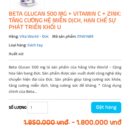
BETA GLUCAN 500 MG + VITAMIN C + ZINK:
TĂNG CƯỜNG HỆ MIỄN DỊCH, HẠN CHẾ SỰ
PHÁT TRIỂN KHỐI U
Hãng:
Vita World - Đức
Mã sản phẩm:
01451489
Loại hàng:
Xách tay
Xuất xứ:
Beta Glucan 500 mg là sản phẩm của hãng Vita World - Cộng
hòa liên bang Đức. Sản phẩm được sản xuất dưới công nghệ dây
chuyền hiện đại của Đức. Sản phẩm giúp tăng cường sức khỏe,
tăng cường miễn dịch, tăng cường sức đề kháng. * Công dụng
chính của Beta...
Đặt hàng
SỐ LƯỢNG
1.850.000 vnđ
-
1.800.000 vnđ