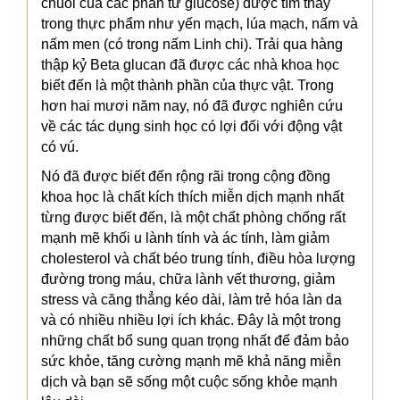
chuỗi của các phân tử glucose) được tìm thấy
trong thực phẩm như yến mạch, lúa mạch, nấm và
nấm men (có trong nấm Linh chi). Trải qua hàng
thập kỷ Beta glucan đã được các nhà khoa học
biết đến là một thành phần của thực vật. Trong
hơn hai mươi năm nay, nó đã được nghiên cứu
về các tác dụng sinh học có lợi đối với động vật
có vú.
Nó đã được biết đến rộng rãi trong cộng đồng
khoa học là chất kích thích miễn dịch mạnh nhất
từng được biết đến, là một chất phòng chống rất
mạnh mẽ khối u lành tính và ác tính, làm giảm
cholesterol và chất béo trung tính, điều hòa lượng
đường trong máu, chữa lành vết thương, giảm
stress và căng thẳng kéo dài, làm trẻ hóa làn da
và có nhiều nhiều lợi ích khác. Đây là một trong
những chất bổ sung quan trọng nhất để đảm bảo
sức khỏe, tăng cường mạnh mẽ khả năng miễn
dịch và bạn sẽ sống một cuộc sống khỏe mạnh