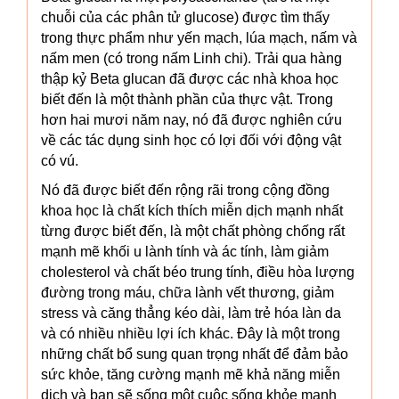
chuỗi của các phân tử glucose) được tìm thấy
trong thực phẩm như yến mạch, lúa mạch, nấm và
nấm men (có trong nấm Linh chi). Trải qua hàng
thập kỷ Beta glucan đã được các nhà khoa học
biết đến là một thành phần của thực vật. Trong
hơn hai mươi năm nay, nó đã được nghiên cứu
về các tác dụng sinh học có lợi đối với động vật
có vú.
Nó đã được biết đến rộng rãi trong cộng đồng
khoa học là chất kích thích miễn dịch mạnh nhất
từng được biết đến, là một chất phòng chống rất
mạnh mẽ khối u lành tính và ác tính, làm giảm
cholesterol và chất béo trung tính, điều hòa lượng
đường trong máu, chữa lành vết thương, giảm
stress và căng thẳng kéo dài, làm trẻ hóa làn da
và có nhiều nhiều lợi ích khác. Đây là một trong
những chất bổ sung quan trọng nhất để đảm bảo
sức khỏe, tăng cường mạnh mẽ khả năng miễn
dịch và bạn sẽ sống một cuộc sống khỏe mạnh