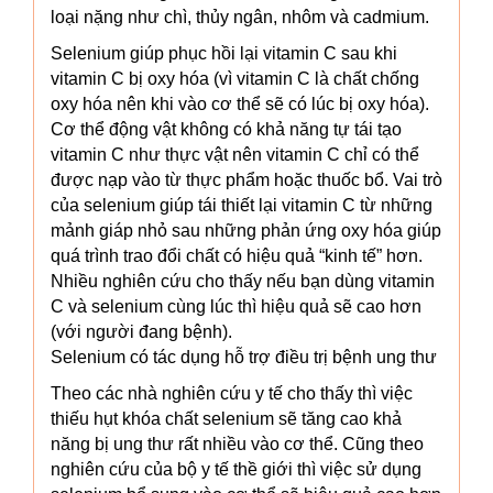
loại nặng như chì, thủy ngân, nhôm và cadmium.
Selenium giúp phục hồi lại vitamin C sau khi
vitamin C bị oxy hóa (vì vitamin C là chất chống
oxy hóa nên khi vào cơ thể sẽ có lúc bị oxy hóa).
Cơ thể động vật không có khả năng tự tái tạo
vitamin C như thực vật nên vitamin C chỉ có thể
được nạp vào từ thực phẩm hoặc thuốc bổ. Vai trò
của selenium giúp tái thiết lại vitamin C từ những
mảnh giáp nhỏ sau những phản ứng oxy hóa giúp
quá trình trao đổi chất có hiệu quả “kinh tế” hơn.
Nhiều nghiên cứu cho thấy nếu bạn dùng vitamin
C và selenium cùng lúc thì hiệu quả sẽ cao hơn
(với người đang bệnh).
Selenium có tác dụng hỗ trợ điều trị bệnh ung thư
Theo các nhà nghiên cứu y tế cho thấy thì việc
thiếu hụt khóa chất selenium sẽ tăng cao khả
năng bị ung thư rất nhiều vào cơ thể. Cũng theo
nghiên cứu của bộ y tế thề giới thì việc sử dụng