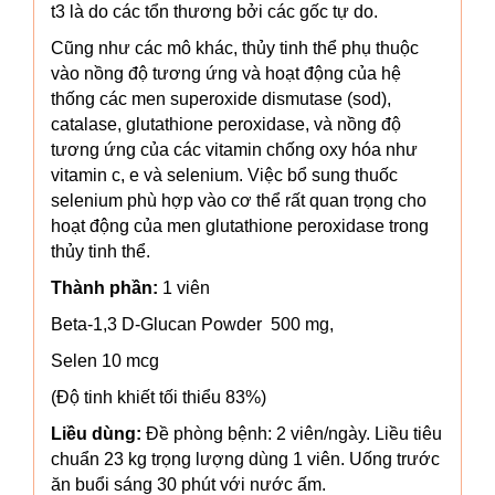
t3 là do các tổn thương bởi các gốc tự do.
Cũng như các mô khác, thủy tinh thể phụ thuộc
vào nồng độ tương ứng và hoạt động của hệ
thống các men superoxide dismutase (sod),
catalase, glutathione peroxidase, và nồng độ
tương ứng của các vitamin chống oxy hóa như
vitamin c, e và selenium. Việc bổ sung thuốc
selenium phù hợp vào cơ thể rất quan trọng cho
hoạt động của men glutathione peroxidase trong
thủy tinh thể.
Thành phần:
1 viên
Beta-1,3 D-Glucan Powder 500 mg,
Selen 10 mcg
(Độ tinh khiết tối thiểu 83%)
Liều dùng:
Đề phòng bệnh: 2 viên/ngày. Liều tiêu
chuẩn 23 kg trọng lượng dùng 1 viên.
Uống trước
ăn buổi sáng 30 phút với nước ấm.