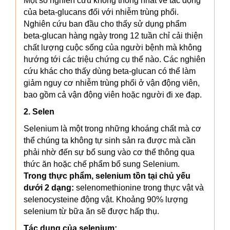
Một số nghiên cứu không thống nhất về tác động
của beta-glucans đối với nhiễm trùng phổi.
Nghiên cứu ban đầu cho thấy sử dụng phẩm
beta-glucan hàng ngày trong 12 tuần chỉ cải thiện
chất lượng cuộc sống của người bệnh mà không
hướng tới các triệu chứng cụ thể nào. Các nghiên
cứu khác cho thấy dùng beta-glucan có thể làm
giảm nguy cơ nhiễm trùng phổi ở vận động viên,
bao gồm cả vận động viên hoặc người đi xe đạp.
2. Selen
Selenium là một trong những khoáng chất mà cơ
thể chúng ta không tự sinh sản ra được mà cần
phải nhờ đến sự bổ sung vào cơ thể thông qua
thức ăn hoặc chế phẩm bổ sung Selenium.
Trong thực phẩm, selenium tồn tại chủ yếu
dưới 2 dạng:
selenomethionine trong thực vật và
selenocysteine động vật. Khoảng 90% lượng
selenium từ bữa ăn sẽ được hấp thụ.
Tác dụng của selenium: