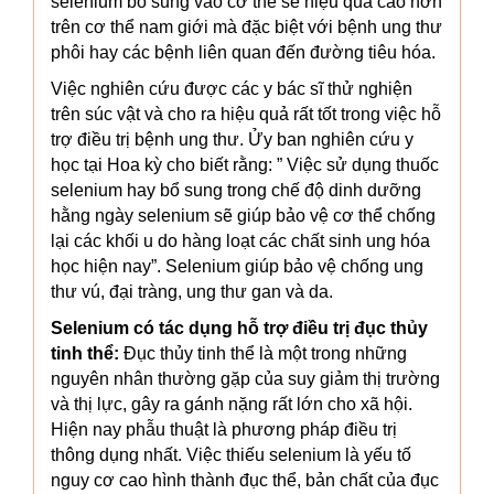
selenium bổ sung vào cơ thể sẽ hiệu quả cao hơn
trên cơ thể nam giới mà đặc biệt với bệnh ung thư
phôi hay các bệnh liên quan đến đường tiêu hóa.
Việc nghiên cứu được các y bác sĩ thử nghiện
trên súc vật và cho ra hiệu quả rất tốt trong việc hỗ
trợ điều trị bệnh ung thư. Ửy ban nghiên cứu y
học tại Hoa kỳ cho biết rằng: ” Việc sử dụng thuốc
selenium hay bổ sung trong chế độ dinh dưỡng
hằng ngày selenium sẽ giúp bảo vệ cơ thể chống
lại các khối u do hàng loạt các chất sinh ung hóa
học hiện nay”. Selenium giúp bảo vệ chống ung
thư vú, đại tràng, ung thư gan và da.
Selenium có tác dụng hỗ trợ điều trị đục thủy
tinh thể:
Đục thủy tinh thể là một trong những
nguyên nhân thường gặp của suy giảm thị trường
và thị lực, gây ra gánh nặng rất lớn cho xã hội.
Hiện nay phẫu thuật là phương pháp điều trị
thông dụng nhất. Việc thiếu selenium là yếu tố
nguy cơ cao hình thành đục thể, bản chất của đục