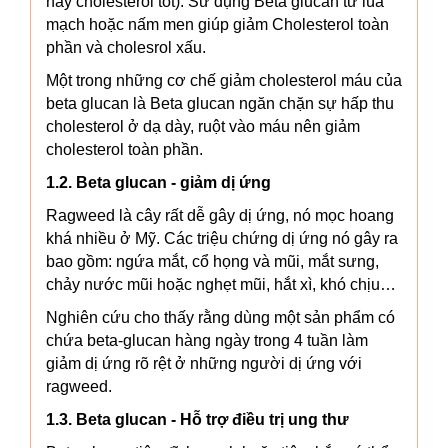
hay cholesterol tốt). Sử dụng Beta glucan từ lúa
mạch hoặc nấm men giúp giảm Cholesterol toàn
phần và cholesrol xấu.
Một trong những cơ chế giảm cholesterol máu của
beta glucan là Beta glucan ngăn chặn sự hấp thu
cholesterol ở dạ dày, ruột vào máu nên giảm
cholesterol toàn phần.
1.2. Beta glucan - giảm dị ứng
Ragweed là cây rất dễ gây dị ứng, nó mọc hoang
khá nhiều ở Mỹ. Các triệu chứng dị ứng nó gây ra
bao gồm: ngứa mắt, cổ họng và mũi, mắt sưng,
chảy nước mũi hoặc nghẹt mũi, hắt xì, khó chịu…
Nghiên cứu cho thấy rằng dùng một sản phẩm có
chứa beta-glucan hàng ngày trong 4 tuần làm
giảm dị ứng rõ rệt ở những người dị ứng với
ragweed.
1.3. Beta glucan - Hỗ trợ điều trị ung thư