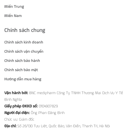
Miền Trung
Miền Nam
Chính sách chung
Chính sách kinh doanh
Chính sách vận chuyển
Chính sách bảo hành
Chính sách bảo mật
Hướng dẫn mua hàng
Vận hành bởi:
BNC medipharm Công Ty TNHH Thương Mại Dịch Vụ Y Tế
Bình Nghĩa
Giấy phép ĐKKD số:
0104907829
Người đại diện:
Ông Phan Đăng Bình
Chức vụ: Giám đốc
Địa chỉ:
Số 26/130 Tựu Liệt, Quốc Bảo, Văn Điển, Thanh Trì, Hà Nội